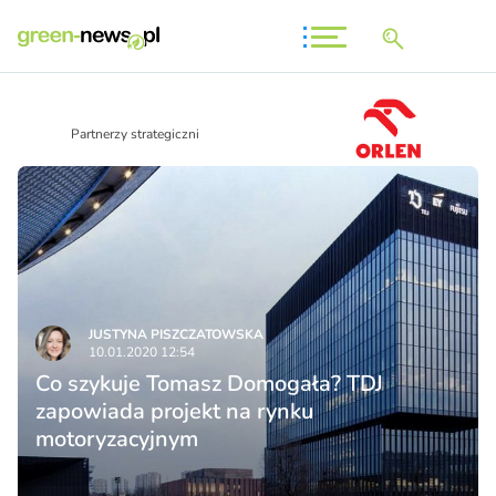
Partnerzy strategiczni
JUSTYNA PISZCZATOWSKA
10.01.2020 12:54
Co szykuje Tomasz Domogała? TDJ
zapowiada projekt na rynku
motoryzacyjnym