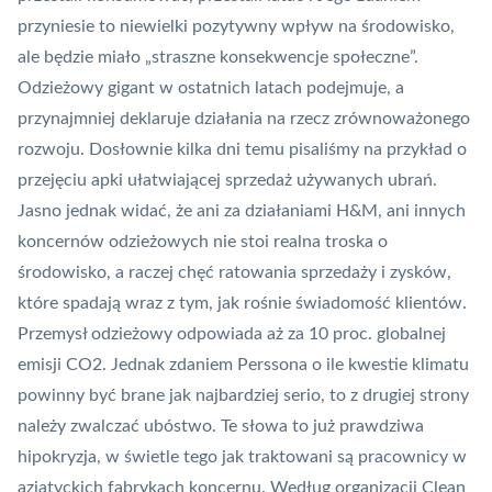
przyniesie to niewielki pozytywny wpływ na środowisko,
ale będzie miało „straszne konsekwencje społeczne”.
Odzieżowy gigant w ostatnich latach podejmuje, a
przynajmniej deklaruje działania na rzecz zrównoważonego
rozwoju. Dosłownie kilka dni temu pisaliśmy na przykład o
przejęciu
apki ułatwiającej sprzedaż używanych ubrań
.
Jasno jednak widać, że ani za działaniami H&M, ani innych
koncernów odzieżowych nie stoi realna troska o
środowisko, a raczej chęć ratowania sprzedaży i zysków,
które spadają wraz z tym, jak rośnie świadomość klientów.
Przemysł odzieżowy odpowiada aż za 10 proc. globalnej
emisji CO2. Jednak zdaniem Perssona o ile kwestie klimatu
powinny być brane jak najbardziej serio, to z drugiej strony
należy zwalczać ubóstwo. Te słowa to już prawdziwa
hipokryzja, w świetle tego jak traktowani są pracownicy w
azjatyckich fabrykach koncernu. Według organizacji Clean