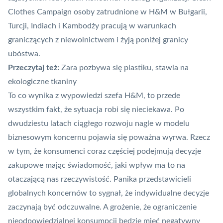
Clothes Campaign osoby zatrudnione w H&M w Bułgarii,
Turcji, Indiach i Kambodży pracują w warunkach
graniczących z niewolnictwem i żyją poniżej granicy
ubóstwa.
Przeczytaj też:
Zara pozbywa się plastiku, stawia na
ekologiczne tkaniny
To co wynika z wypowiedzi szefa H&M, to przede
wszystkim fakt, że sytuacja robi się nieciekawa. Po
dwudziestu latach ciągłego rozwoju nagle w modelu
biznesowym koncernu pojawia się poważna wyrwa. Rzecz
w tym, że konsumenci coraz częściej
podejmują decyzje
zakupowe
mając świadomość, jaki wpływ ma to na
otaczającą nas rzeczywistość. Panika przedstawicieli
globalnych koncernów to sygnał, że indywidualne decyzje
zaczynają być odczuwalne. A grożenie, że ograniczenie
nieodpowiedzialnej konsumpcji będzie mieć negatywny