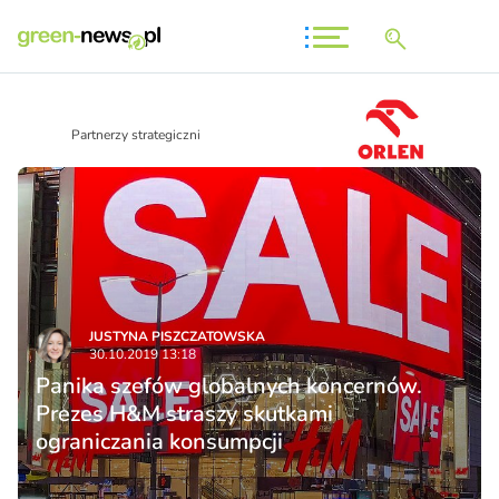
Partnerzy strategiczni
JUSTYNA PISZCZATOWSKA
30.10.2019 13:18
Panika szefów globalnych koncernów.
Prezes H&M straszy skutkami
ograniczania konsumpcji