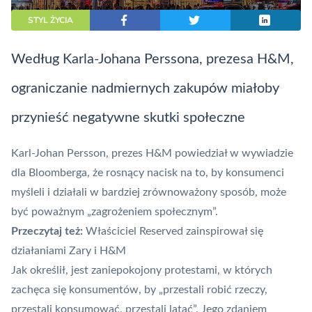
STYL ŻYCIA
Według Karla-Johana Perssona, prezesa H&M,
ograniczanie nadmiernych zakupów miałoby
przynieść negatywne skutki społeczne
Karl-Johan Persson, prezes H&M powiedział w wywiadzie
dla Bloomberga, że rosnący nacisk na to, by konsumenci
myśleli i działali w bardziej zrównoważony sposób, może
być poważnym „zagrożeniem społecznym”.
Przeczytaj też:
Właściciel Reserved zainspirował się
działaniami Zary i H&M
Jak określił, jest zaniepokojony protestami, w których
zachęca się konsumentów, by „przestali robić rzeczy,
przestali konsumować, przestali latać”. Jego zdaniem