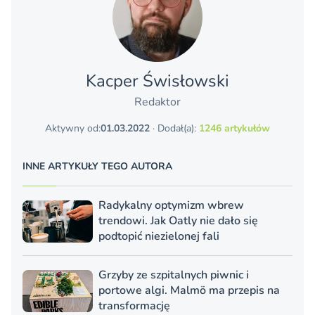
Kacper Świsło­wski
Redaktor
Aktywny od:
01.03.2022
· Dodał(a):
1246 artykułów
INNE ARTYKUŁY TEGO AUTORA
Radykalny optymizm wbrew
trendowi. Jak Oatly nie dało się
podtopić niezielonej fali
Grzyby ze szpitalnych piwnic i
portowe algi. Malmö ma przepis na
transformację