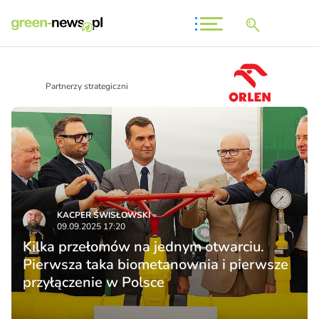
Partnerzy strategiczni
KACPER ŚWISŁO­WSKI
09.09.2025 17:20
Kilka przełomów na jednym otwarciu.
Pierwsza taka biometanownia i pierwsze
przyłączenie w Polsce