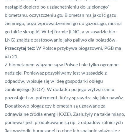
nastąpić dopiero po uszlachetnieniu do „zielonego”
biometanu, oczyszczeniu go. Biometan ma jakość gazu
ziemnego, poza wprowadzeniem go do gazociągu, można
go także skroplić. W tej formie (LNG, a w zasadzie bio-
LNG) znajdzie zastosowanie jako paliwo dla pojazdów.
Przeczytaj też:
W Polsce przybywa biogazowni, PGB ma
ich 21
Z biometanem wiązane są w Polsce i nie tylko ogromne
nadzieje. Ponieważ pozyskiwany jest w zasadzie z
odpadów, wpisuje się w ideę gospodarki obiegu
zamkniętego (GOZ). W dodatku po jego wytwarzaniu
pozostaje tzw. poferment, który sprawdza się jako nawóz.
Dodatkowo biogaz czy biometan są uznawane za
odnawialne źródła energii (
OZE
). Zasłużyły na takie miano,
ponieważ jeśli produkowane są np. z odpadów rolniczych
(jak wysłodki buraczane) to choć ich spalanie wiąże się z