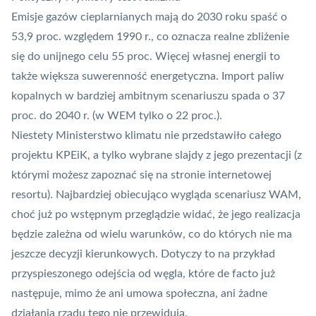
Emisje gazów cieplarnianych mają do 2030 roku spaść o
53,9 proc. względem 1990 r., co oznacza realne zbliżenie
się do unijnego celu 55 proc. Więcej własnej energii to
także większa suwerenność energetyczna. Import paliw
kopalnych w bardziej ambitnym scenariuszu spada o 37
proc. do 2040 r. (w WEM tylko o 22 proc.).
Niestety Ministerstwo klimatu nie przedstawiło całego
projektu KPEiK, a tylko wybrane slajdy z jego prezentacji (z
którymi możesz zapoznać się
na stronie internetowej
resortu
). Najbardziej obiecująco wygląda scenariusz WAM,
choć już po wstępnym przeglądzie widać, że jego realizacja
będzie zależna od wielu warunków, co do których nie ma
jeszcze decyzji kierunkowych. Dotyczy to na przykład
przyspieszonego odejścia od węgla, które de facto już
następuje, mimo że ani umowa społeczna, ani żadne
działania rządu tego nie przewidują.