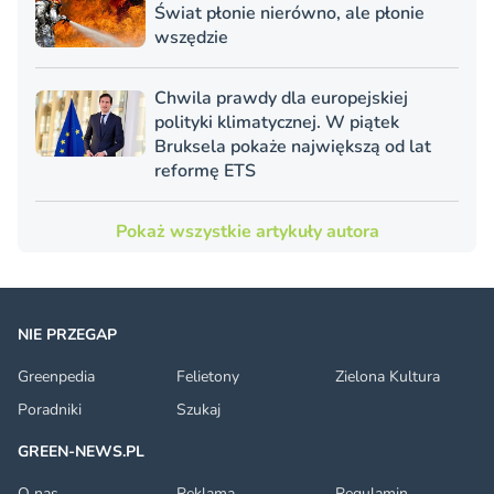
Świat płonie nierówno, ale płonie
wszędzie
Chwila prawdy dla europejskiej
polityki klimatycznej. W piątek
Bruksela pokaże największą od lat
reformę ETS
Pokaż wszystkie artykuły autora
NIE PRZEGAP
Greenpedia
Felietony
Zielona Kultura
Poradniki
Szukaj
GREEN-NEWS.PL
O nas
Reklama
Regulamin