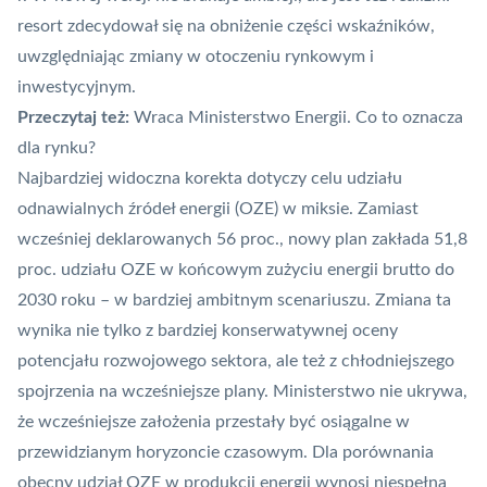
resort zdecydował się na obniżenie części wskaźników,
uwzględniając zmiany w otoczeniu rynkowym i
inwestycyjnym.
Przeczytaj też:
Wraca Ministerstwo Energii. Co to oznacza
dla rynku?
Najbardziej widoczna korekta dotyczy celu udziału
odnawialnych źródeł energii (
OZE
) w miksie. Zamiast
wcześniej deklarowanych 56 proc., nowy plan zakłada 51,8
proc. udziału OZE w końcowym zużyciu energii brutto do
2030 roku – w bardziej ambitnym scenariuszu. Zmiana ta
wynika nie tylko z bardziej konserwatywnej oceny
potencjału rozwojowego sektora, ale też z chłodniejszego
spojrzenia na wcześniejsze plany. Ministerstwo nie ukrywa,
że wcześniejsze założenia przestały być osiągalne w
przewidzianym horyzoncie czasowym. Dla porównania
obecny udział OZE w produkcji energii wynosi niespełna