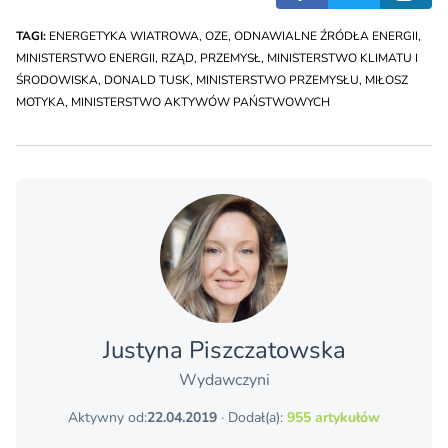
TAGI:
ENERGETYKA WIATROWA
,
OZE
,
ODNAWIALNE ŹRÓDŁA ENERGII
,
MINISTERSTWO ENERGII
,
RZĄD
,
PRZEMYSŁ
,
MINISTERSTWO KLIMATU I
ŚRODOWISKA
,
DONALD TUSK
,
MINISTERSTWO PRZEMYSŁU
,
MIŁOSZ
MOTYKA
,
MINISTERSTWO AKTYWÓW PAŃSTWOWYCH
Justyna Piszczatowska
Wydawczyni
Aktywny od:
22.04.2019
· Dodał(a):
955 artykułów