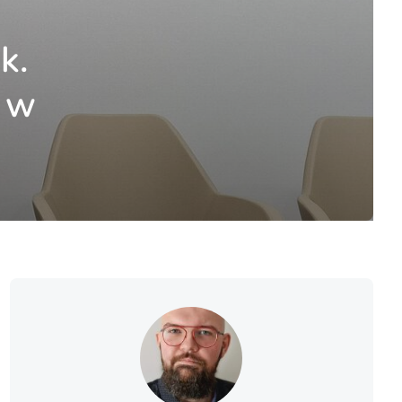
k.
a w