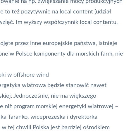
sowanie na np. zwiększanie mocy produkcyjnych
e to też pozytywnie na
local content
(udział
wzięć. Im wyższy współczynnik local contentu,
djęte przez inne europejskie państwa, istnieje
e w Polsce komponenty dla morskich farm, nie
oki w offshore wind
nergetyka wiatrowa będzie stanowić nawet
kiej. Jednocześnie, nie ma większego
ce niż program morskiej energetyki wiatrowej –
ika Taranko, wiceprezeska i dyrektorka
w tej chwili Polska jest bardziej ośrodkiem