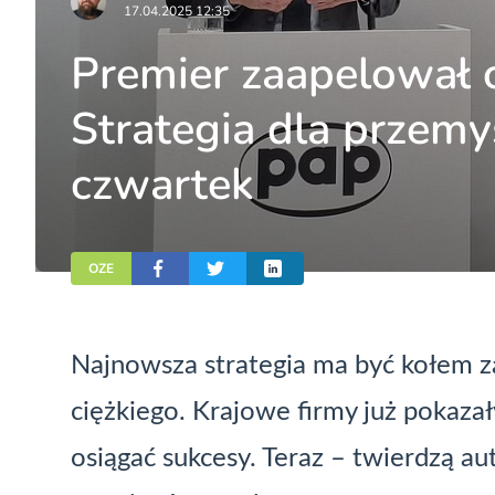
17.04.2025 12:35
Premier zaapelował o
Strategia dla przem
czwartek
OZE
Najnowsza strategia ma być kołem 
ciężkiego. Krajowe firmy już pokaza
osiągać sukcesy. Teraz – twierdzą aut