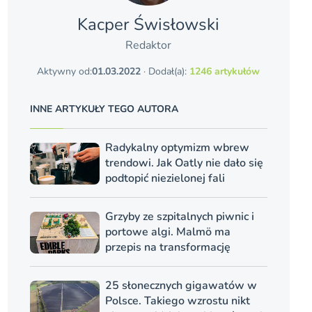
Kacper Świsło­wski
Redaktor
Aktywny od:
01.03.2022
· Dodał(a):
1246 artykułów
INNE ARTYKUŁY TEGO AUTORA
Radykalny optymizm wbrew
trendowi. Jak Oatly nie dało się
podtopić niezielonej fali
Grzyby ze szpitalnych piwnic i
portowe algi. Malmö ma
przepis na transformację
25 słonecznych gigawatów w
Polsce. Takiego wzrostu nikt