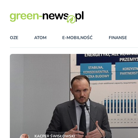
OZE
ATOM
E-MOBILNOŚĆ
FINANSE
KACPER ŚWISŁO­WSKI