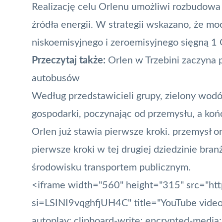
Realizację celu Orlenu umożliwi rozbudowa
źródła energii. W strategii wskazano, że m
niskoemisyjnego i zeroemisyjnego sięgną 
Przeczytaj także:
Orlen w Trzebini zaczyna 
autobusów
Według przedstawicieli grupy, zielony wod
gospodarki, poczynając od przemysłu, a koń
Orlen już stawia pierwsze kroki. przemysł or
pierwsze kroki w tej drugiej dziedzinie bra
środowisku transportem publicznym.
<iframe width="560" height="315" src="
si=LSINI9vqghfjUH4C" title="YouTube video
autoplay; clipboard-write; encrypted-media;