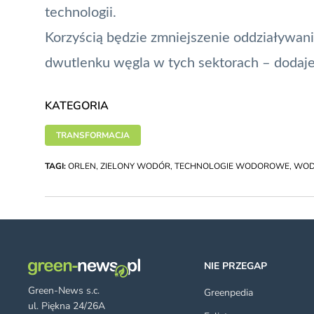
technologii.
Korzyścią będzie zmniejszenie oddziaływani
dwutlenku węgla w tych sektorach – dodaje
KATEGORIA
TRANSFORMACJA
TAGI:
ORLEN
,
ZIELONY WODÓR
,
TECHNOLOGIE WODOROWE
,
WOD
NIE PRZEGAP
Green-News s.c.
Greenpedia
ul. Piękna 24/26A