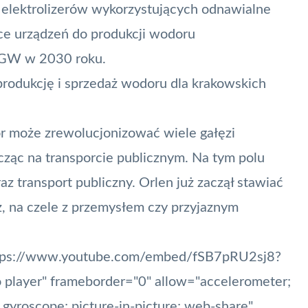
 elektrolizerów wykorzystujących odnawialne
oce urządzeń do produkcji wodoru
1 GW w 2030 roku.
produkcję i sprzedaż wodoru dla krakowskich
ór może zrewolucjonizować wiele gałęzi
cząc na transporcie publicznym. Na tym polu
az transport publiczny. Orlen już zaczął stawiać
nż, na czele z przemysłem czy przyjaznym
https://www.youtube.com/embed/fSB7pRU2sj8?
 player" frameborder="0" allow="accelerometer;
 gyroscope; picture-in-picture; web-share"