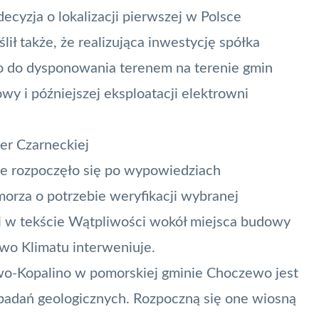
decyzja o lokalizacji pierwszej w Polsce
lił także, że realizująca inwestycję spółka
o do dysponowania terenem na terenie gmin
y i późniejszej eksploatacji elektrowni
ter Czarneckiej
re rozpoczęło się po wypowiedziach
orza o potrzebie weryfikacji wybranej
l w tekście
Wątpliwości wokół miejsca budowy
two Klimatu interweniuje
.
wo-Kopalino w pomorskiej gminie Choczewo jest
adań geologicznych. Rozpoczną się one wiosną