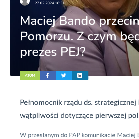
27.02.2024 16:31
Maciej Bando przecin
Pomorzu. Z czym będ
prezes PEJ?
ATOM
Pełnomocnik rządu ds. strategicznej 
wątpliwości dotyczące pierwszej pol
W przesłanym do PAP komunikacie Maciej Ba