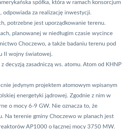
amerykańska spółka, która w ramach konsorcjum
 odpowiada za realizację inwestycji.
ch, potrzebne jest uporządkowanie terenu.
ach, planowanej w niedługim czasie wycince
śnictwo Choczewo, a także badaniu terenu pod
 II wojny światowej.
z decyzją zasadniczą ws. atomu. Atom od KHNP
obecnie jedynym projektem atomowym wpisanym
lskiej energetyki jądrowej. Zgodnie z nim w
arne o mocy 6-9 GW. Nie oznacza to, że
u. Na terenie gminy Choczewo w planach jest
ch reaktorów AP1000 o łącznej mocy 3750 MW.