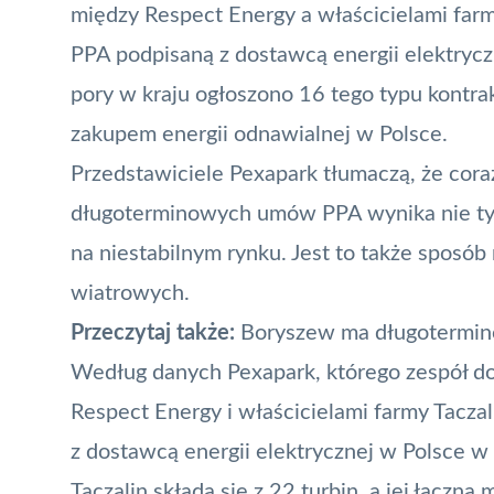
między Respect Energy a właścicielami far
PPA podpisaną z dostawcą energii elektryc
pory w kraju ogłoszono 16 tego typu kontr
zakupem energii odnawialnej w Polsce.
Przedstawiciele Pexapark tłumaczą, że cora
długoterminowych umów PPA wynika nie tylk
na niestabilnym rynku. Jest to także spos
wiatrowych.
Przeczytaj także:
Boryszew ma długotermin
Według danych Pexapark, którego zespół d
Respect Energy i właścicielami farmy Tacz
z dostawcą energii elektrycznej w Polsce w
Taczalin składa się z 22 turbin, a jej łącz