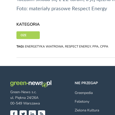
Foto: materiały prasowe Respect Energy
KATEGORIA
OZE
TAGI:
ENERGETYKA WIATROWA
,
RESPECT ENERGY
,
PPA
,
CPPA
NIE PRZEGAP
Green-News s.c.
Greenpedia
ul. Piękna 24/26A
Felietony
00-549 Warszawa
Zielona Kultura