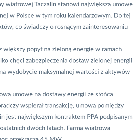
my wiatrowej Taczalin stanowi największą umowę
znej w Polsce w tym roku kalendarzowym. Do tej
aktów, co świadczy o rosnącym zainteresowaniu
z większy popyt na zieloną energię w ramach
o chęci zabezpieczenia dostaw zielonej energii
ób na wydobycie maksymalnej wartości z aktywów
ową umowę na dostawy energii ze słońca
oradczy wspierał transakcję, umowa pomiędzy
alin jest największym kontraktem PPA podpisanym
 ostatnich dwóch latach. Farma wiatrowa
na moc przekracza 45 MW.