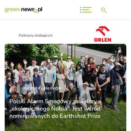
Partnerzy strategiczni
KACPER ŚWISŁO­WSKI
25.09.2023 13:19
Polski Alarm Smogowy zawalczy o
„ekologicznego Nobla”. Jest wśród
nominowanych do Earthshot Prize