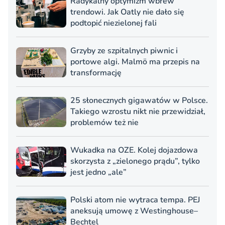
Radykalny optymizm wbrew
trendowi. Jak Oatly nie dało się
podtopić niezielonej fali
Grzyby ze szpitalnych piwnic i
portowe algi. Malmö ma przepis na
transformację
25 słonecznych gigawatów w Polsce.
Takiego wzrostu nikt nie przewidział,
problemów też nie
Wukadka na OZE. Kolej dojazdowa
skorzysta z „zielonego prądu”, tylko
jest jedno „ale”
Polski atom nie wytraca tempa. PEJ
aneksują umowę z Westinghouse–
Bechtel