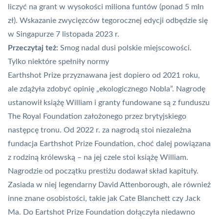
liczyć na grant w wysokości miliona funtów (ponad 5 mln
zł). Wskazanie zwycięzców tegorocznej edycji odbędzie się
w Singapurze 7 listopada 2023 r.
Przeczytaj też:
Smog nadal dusi polskie miejscowości.
Tylko niektóre spełniły normy
Earthshot Prize przyznawana jest dopiero od 2021 roku,
ale zdążyła zdobyć opinię „ekologicznego Nobla”. Nagrodę
ustanowił książę William i granty fundowane są z funduszu
The Royal Foundation założonego przez brytyjskiego
następcę tronu. Od 2022 r. za nagrodą stoi niezależna
fundacja Earthshot Prize Foundation, choć dalej powiązana
z rodziną królewską – na jej czele stoi książę William.
Nagrodzie od początku prestiżu dodawał skład kapituły.
Zasiada w niej legendarny David Attenborough, ale również
inne znane osobistości, takie jak Cate Blanchett czy Jack
Ma. Do Eartshot Prize Foundation dołączyła niedawno