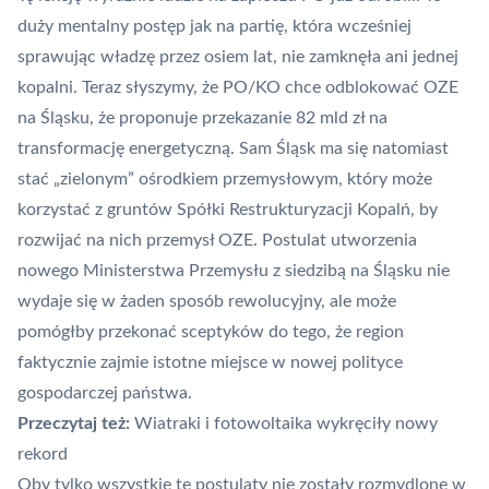
duży mentalny postęp jak na partię, która wcześniej
sprawując władzę przez osiem lat, nie zamknęła ani jednej
kopalni. Teraz słyszymy, że PO/KO chce odblokować OZE
na Śląsku, że proponuje przekazanie 82 mld zł na
transformację energetyczną. Sam Śląsk ma się natomiast
stać „zielonym” ośrodkiem przemysłowym, który może
korzystać z gruntów Spółki Restrukturyzacji Kopalń, by
rozwijać na nich przemysł OZE. Postulat utworzenia
nowego Ministerstwa Przemysłu z siedzibą na Śląsku nie
wydaje się w żaden sposób rewolucyjny, ale może
pomógłby przekonać sceptyków do tego, że region
faktycznie zajmie istotne miejsce w nowej polityce
gospodarczej państwa.
Przeczytaj też:
Wiatraki i fotowoltaika wykręciły nowy
rekord
Oby tylko wszystkie te postulaty nie zostały rozmydlone w