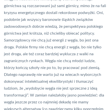
górnictwa są rozczarowani już sami górnicy, mimo że na fali
kryzysu energetycznego dostali rekordowe podwyżki. Oni,
podobnie jak wszyscy baronowie śląskich związków
zadowodowych dobrze wiedzą, że perspektywa polskiego
górnictwa jest krótsza, niż chcieliby obiecać politycy.
Samorządowcy nie chcą już energii z węgla, bo jest ona
droga. Polskie firmy nie chcą energii z węgla, bo nie tylko
jest droga, ale też coraz bardziej wyklucza z walki na
zagranicznych rynkach. Węgla nie chcą młodzi ludzie,
którzy kończą szkoły nie po to, by pracować pod ziemią.
Dlatego naprawdę nie warto już na wiecach wyborczych
dokonywać intelektualnej ekwilibrystyki i tłumaczyć
ludziom, że „wydobycie węgla nie jest sprzeczne z ideą
transformacji”. W zamian należałoby jasno powiedzieć: dla
węgla jeszcze przez co najmniej dekadę nie mamy
większych alternatyw (co zawdzięczamy kilku poprzednim