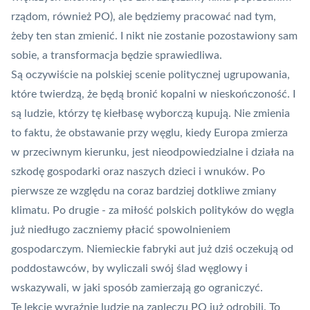
rządom, również PO), ale będziemy pracować nad tym,
żeby ten stan zmienić. I nikt nie zostanie pozostawiony sam
sobie, a transformacja będzie sprawiedliwa.
Są oczywiście na polskiej scenie politycznej ugrupowania,
które twierdzą, że będą bronić kopalni w nieskończoność. I
są ludzie, którzy tę kiełbasę wyborczą kupują. Nie zmienia
to faktu, że obstawanie przy węglu, kiedy Europa zmierza
w przeciwnym kierunku, jest nieodpowiedzialne i działa na
szkodę gospodarki oraz naszych dzieci i wnuków. Po
pierwsze ze względu na coraz bardziej dotkliwe zmiany
klimatu. Po drugie - za miłość polskich polityków do węgla
już niedługo zaczniemy płacić spowolnieniem
gospodarczym. Niemieckie fabryki aut już dziś oczekują od
poddostawców, by wyliczali swój ślad węglowy i
wskazywali, w jaki sposób zamierzają go ograniczyć.
Tę lekcję wyraźnie ludzie na zapleczu PO już odrobili. To