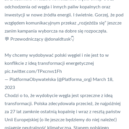
odchodzenia od węgla i innych paliw kopalnych oraz
inwestycji w nowe źródła energii. I świetnie. Gorzej, że pod
względem komunikacyjnym przekaz „rozjeżdża się” jeszcze
zanim kampania wyborcza na dobre się rozpoczęła.
💬 Przewodniczący
@donaldtusk
👇
My chcemy wydobywać polski węgiel i nie jest to w
konflikcie z ideą transformacji energetycznej
pic.twitter.com/TPxcnvs1Fh
— PlatformaObywatelska (@Platforma_org)
March 18,
2023
Chodzi o to, że wydobycie węgla jest sprzeczne z ideą
transformacji. Polska zdecydowała przecież, że najpóźniej
za 27 lat zamknie ostatnią kopalnię i wraz z resztą państw
Unii Europejskiej (o ile jeszcze będziemy do niej należeć)
osiągnie neutralność klimatyczną. Stanem polskiego