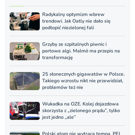
Radykalny optymizm wbrew
trendowi. Jak Oatly nie dało się
podtopić niezielonej fali
Grzyby ze szpitalnych piwnic i
portowe algi. Malmö ma przepis na
transformację
25 słonecznych gigawatów w Polsce.
Takiego wzrostu nikt nie przewidział,
problemów też nie
Wukadka na OZE. Kolej dojazdowa
skorzysta z „zielonego prądu”, tylko
jest jedno „ale”
Polski atom nie wytraca tempa. PEJ