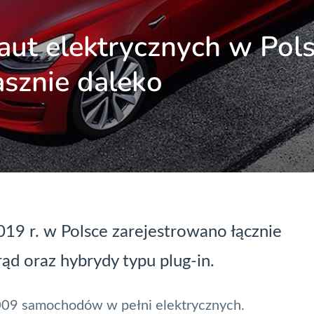
aut elektrycznych w Pols
asznie daleko
19 r. w Polsce zarejestrowano łącznie
 oraz hybrydy typu plug-in.
4009 samochodów w pełni elektrycznych.