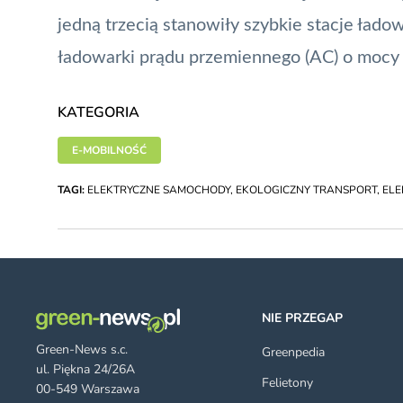
jedną trzecią stanowiły szybkie stacje łado
ładowarki prądu przemiennego (AC) o mocy 
KATEGORIA
E-MOBILNOŚĆ
TAGI:
ELEKTRYCZNE SAMOCHODY
,
EKOLOGICZNY TRANSPORT
,
EL
NIE PRZEGAP
Green-News s.c.
Greenpedia
ul. Piękna 24/26A
Felietony
00-549 Warszawa