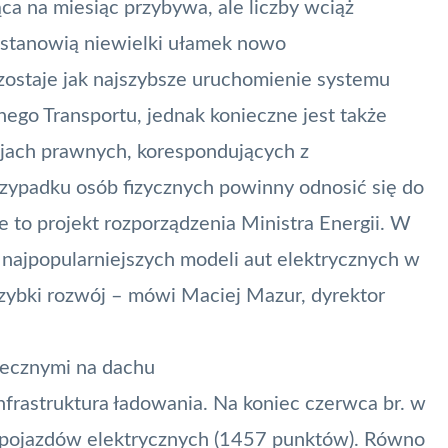
ca na miesiąc przybywa, ale liczby wciąż
ne stanowią niewielki ułamek nowo
staje jak najszybsze uruchomienie systemu
ego Transportu, jednak konieczne jest także
jach prawnych, korespondujących z
ypadku osób fizycznych powinny odnosić się do
e to projekt rozporządzenia Ministra Energii. W
ajpopularniejszych modeli aut elektrycznych w
 szybki rozwój – mówi Maciej Mazur, dyrektor
necznymi na dachu
nfrastruktura ładowania. Na koniec czerwca br. w
a pojazdów elektrycznych (1457 punktów). Równo