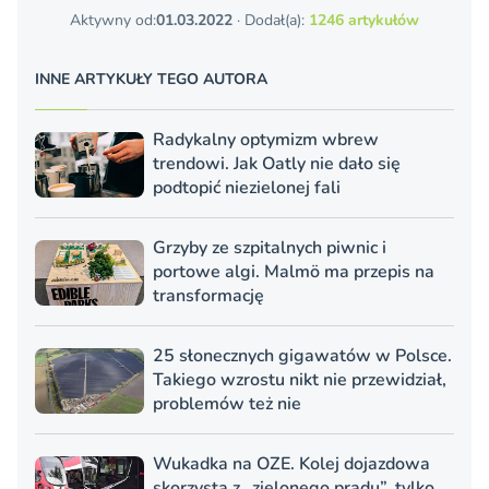
Aktywny od:
01.03.2022
· Dodał(a):
1246 artykułów
INNE ARTYKUŁY TEGO AUTORA
Radykalny optymizm wbrew
trendowi. Jak Oatly nie dało się
podtopić niezielonej fali
Grzyby ze szpitalnych piwnic i
portowe algi. Malmö ma przepis na
transformację
25 słonecznych gigawatów w Polsce.
Takiego wzrostu nikt nie przewidział,
problemów też nie
Wukadka na OZE. Kolej dojazdowa
skorzysta z „zielonego prądu”, tylko