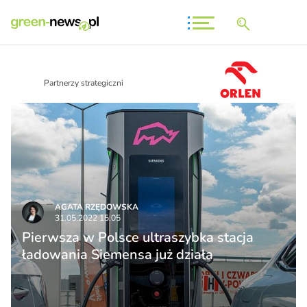
Partnerzy strategiczni
AGATA RZĘDOWSKA
31.05.2022 15:05
Pierwsza w Polsce ultraszybka stacja
ładowania Siemensa już działa