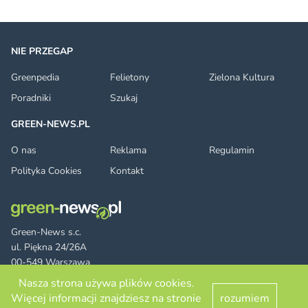
NIE PRZEGAP
Greenpedia
Felietony
Zielona Kultura
Poradniki
Szukaj
GREEN-NEWS.PL
O nas
Reklama
Regulamin
Polityka Cookies
Kontakt
Green-News s.c.
ul. Piękna 24/26A
00-549 Warszawa
Nasza strona używa plików cookies.
Więcej informacji znajdziesz na stronie
rozumiem
Facebook
Twitter
LinkedIn
RSS