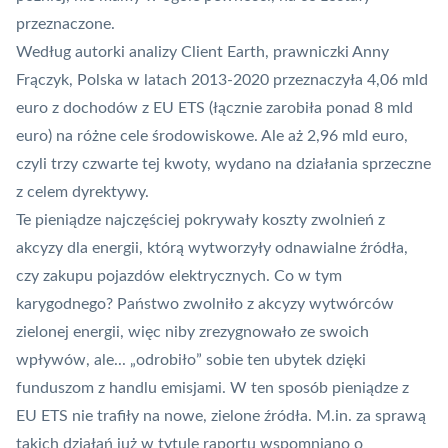
przeznaczone.
Według autorki analizy Client Earth, prawniczki Anny
Frączyk, Polska w latach 2013-2020 przeznaczyła 4,06 mld
euro z dochodów z EU ETS (łącznie zarobiła ponad 8 mld
euro) na różne cele środowiskowe. Ale aż 2,96 mld euro,
czyli trzy czwarte tej kwoty, wydano na działania sprzeczne
z celem dyrektywy.
Te pieniądze najczęściej pokrywały koszty zwolnień z
akcyzy dla energii, którą wytworzyły odnawialne źródła,
czy zakupu pojazdów elektrycznych. Co w tym
karygodnego? Państwo zwolniło z akcyzy wytwórców
zielonej energii, więc niby zrezygnowało ze swoich
wpływów, ale... „odrobiło” sobie ten ubytek dzięki
funduszom z handlu emisjami. W ten sposób pieniądze z
EU ETS nie trafiły na nowe, zielone źródła. M.in. za sprawą
takich działań już w tytule raportu wspomniano o