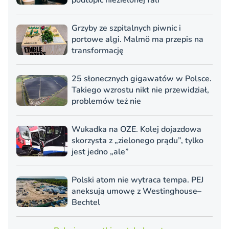
podtopić niezielonej fali
Grzyby ze szpitalnych piwnic i
portowe algi. Malmö ma przepis na
transformację
25 słonecznych gigawatów w Polsce.
Takiego wzrostu nikt nie przewidział,
problemów też nie
Wukadka na OZE. Kolej dojazdowa
skorzysta z „zielonego prądu”, tylko
jest jedno „ale”
Polski atom nie wytraca tempa. PEJ
aneksują umowę z Westinghouse–
Bechtel