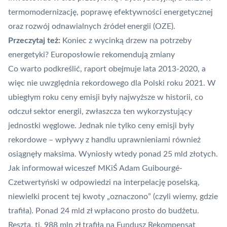
termomodernizację, poprawę efektywności energetycznej
oraz rozwój odnawialnych źródeł energii (OZE).
Przeczytaj też:
Koniec z wycinką drzew na potrzeby
energetyki? Europosłowie rekomendują zmiany
Co warto podkreślić, raport obejmuje lata 2013-2020, a
więc nie uwzględnia rekordowego dla Polski roku 2021.
W
ubiegłym roku ceny emisji były najwyższe w historii
, co
odczuł sektor energii, zwłaszcza ten wykorzystujący
jednostki węglowe. Jednak nie tylko ceny emisji były
rekordowe – wpływy z
handlu uprawnieniami również
osiągnęły maksima
. Wyniosły wtedy ponad 25 mld złotych.
Jak informował wiceszef MKiŚ Adam Guibourgé-
Czetwertyński w odpowiedzi na interpelację poselską,
niewielki procent tej kwoty „oznaczono” (czyli wiemy, gdzie
trafiła). Ponad 24 mld zł wpłacono prosto do budżetu.
Reszta, tj. 988 mln zł trafiła na Fundusz Rekompensat