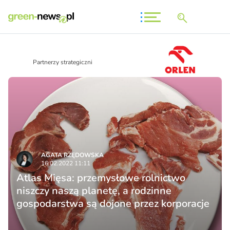
Partnerzy strategiczni
AGATA RZĘDOWSKA
16.02.2022 11:11
Atlas Mięsa: przemysłowe rolnictwo
niszczy naszą planetę, a rodzinne
gospodarstwa są dojone przez korporacje