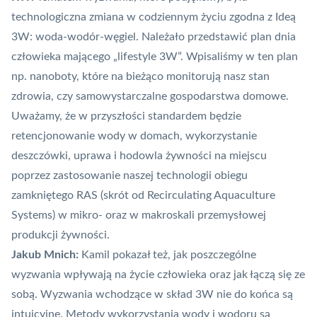
technologiczna zmiana w codziennym życiu zgodna z Ideą
3W: woda-wodór-węgiel. Należało przedstawić plan dnia
człowieka mającego „lifestyle 3W”. Wpisaliśmy w ten plan
np. nanoboty, które na bieżąco monitorują nasz stan
zdrowia, czy samowystarczalne gospodarstwa domowe.
Uważamy, że w przyszłości standardem będzie
retencjonowanie wody w domach, wykorzystanie
deszczówki, uprawa i hodowla żywności na miejscu
poprzez zastosowanie naszej technologii obiegu
zamkniętego RAS (skrót od Recirculating Aquaculture
Systems) w mikro- oraz w makroskali przemysłowej
produkcji żywności.
Jakub Mnich:
Kamil pokazał też, jak poszczególne
wyzwania wpływają na życie człowieka oraz jak łączą się ze
sobą. Wyzwania wchodzące w skład 3W nie do końca są
intuicyjne. Metody wykorzystania wody i wodoru są