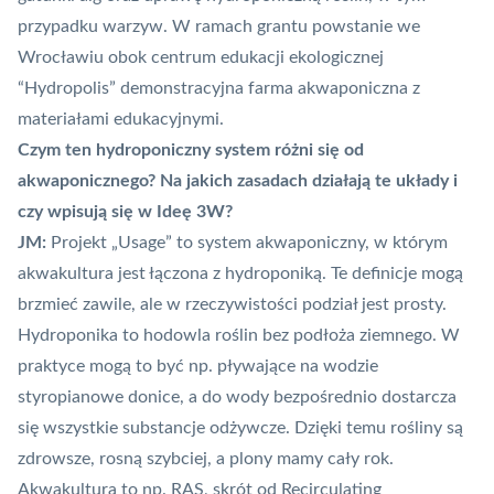
przypadku warzyw. W ramach grantu powstanie we
Wrocławiu obok centrum edukacji ekologicznej
“Hydropolis” demonstracyjna farma akwaponiczna z
materiałami edukacyjnymi.
Czym ten hydroponiczny system różni się od
akwaponicznego? Na jakich zasadach działają te układy i
czy wpisują się w Ideę 3W?
JM:
Projekt „Usage” to system akwaponiczny, w którym
akwakultura jest łączona z hydroponiką. Te definicje mogą
brzmieć zawile, ale w rzeczywistości podział jest prosty.
Hydroponika to hodowla roślin bez podłoża ziemnego. W
praktyce mogą to być np. pływające na wodzie
styropianowe donice, a do wody bezpośrednio dostarcza
się wszystkie substancje odżywcze. Dzięki temu rośliny są
zdrowsze, rosną szybciej, a plony mamy cały rok.
Akwakultura to np. RAS, skrót od Recirculating