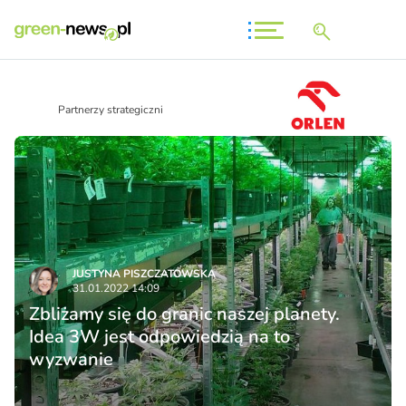
Partnerzy strategiczni
JUSTYNA PISZCZATOWSKA
31.01.2022 14:09
Zbliżamy się do granic naszej planety.
Idea 3W jest odpowiedzią na to
wyzwanie