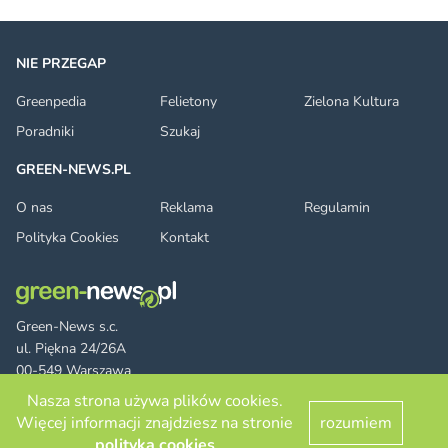
NIE PRZEGAP
Greenpedia
Felietony
Zielona Kultura
Poradniki
Szukaj
GREEN-NEWS.PL
O nas
Reklama
Regulamin
Polityka Cookies
Kontakt
Green-News s.c.
ul. Piękna 24/26A
00-549 Warszawa
Nasza strona używa plików cookies.
Więcej informacji znajdziesz na stronie
rozumiem
Facebook
Twitter
LinkedIn
RSS
© 2026 green-news.pl. All rights reserved.
polityka cookies