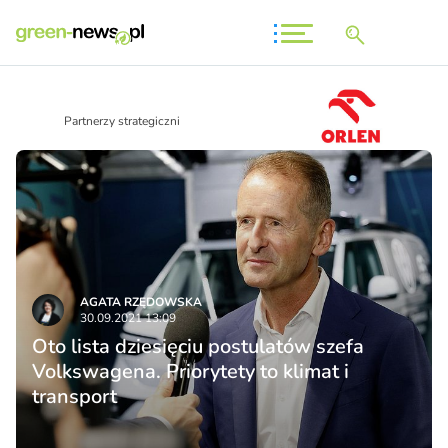
Partnerzy strategiczni
AGATA RZĘDOWSKA
30.09.2021 13:09
Oto lista dziesięciu postulatów szefa
Volkswagena. Priorytety to klimat i
transport