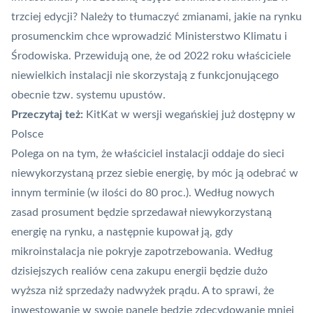
trzciej edycji? Należy to tłumaczyć zmianami, jakie na rynku
prosumenckim chce wprowadzić Ministerstwo Klimatu i
Środowiska. Przewidują one, że od 2022 roku właściciele
niewielkich instalacji
nie skorzystają z funkcjonującego
obecnie tzw. systemu upustów
.
Przeczytaj też:
KitKat w wersji wegańskiej już dostępny w
Polsce
Polega on na tym, że właściciel instalacji oddaje do sieci
niewykorzystaną przez siebie energię, by móc ją odebrać w
innym terminie (w ilości do 80 proc.). Według nowych
zasad prosument będzie sprzedawał niewykorzystaną
energię na rynku, a następnie kupował ją, gdy
mikroinstalacja nie pokryje zapotrzebowania. Według
dzisiejszych realiów cena zakupu energii będzie dużo
wyższa niż sprzedaży nadwyżek prądu. A to sprawi, że
inwestowanie w swoje panele będzie zdecydowanie mniej