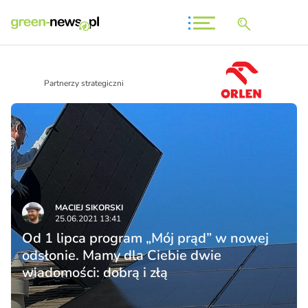
Partnerzy strategiczni
MACIEJ SIKORSKI
25.06.2021 13:41
Od 1 lipca program „Mój prąd” w nowej
odsłonie. Mamy dla Ciebie dwie
wiadomości: dobrą i złą