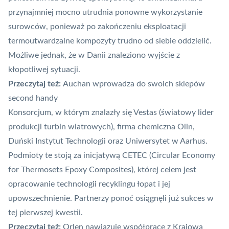
przynajmniej mocno utrudnia ponowne wykorzystanie
surowców, ponieważ po zakończeniu eksploatacji
termoutwardzalne kompozyty trudno od siebie oddzielić.
Możliwe jednak, że w Danii znaleziono wyjście z
kłopotliwej sytuacji.
Przeczytaj też:
Auchan wprowadza do swoich sklepów
second handy
Konsorcjum, w którym znalazły się Vestas (
światowy lider
produkcji turbin wiatrowych
), firma chemiczna Olin,
Duński Instytut Technologii oraz Uniwersytet w Aarhus.
Podmioty te stoją za inicjatywą CETEC (Circular Economy
for Thermosets Epoxy Composites), której celem jest
opracowanie technologii recyklingu łopat i jej
upowszechnienie. Partnerzy ponoć osiągnęli już sukces w
tej pierwszej kwestii.
Przeczytaj też:
Orlen nawiązuje współpracę z Krajową