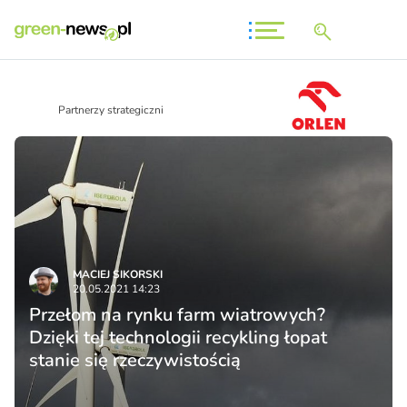
Partnerzy strategiczni
MACIEJ SIKORSKI
20.05.2021 14:23
Przełom na rynku farm wiatrowych?
Dzięki tej technologii recykling łopat
stanie się rzeczywistością