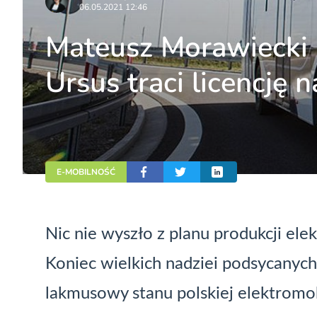
06.05.2021 12:46
Mateusz Morawiecki p
Ursus traci licencję
E-MOBILNOŚĆ
Nic nie wyszło z planu produkcji el
Koniec wielkich nadziei podsycanych
lakmusowy stanu polskiej elektromo