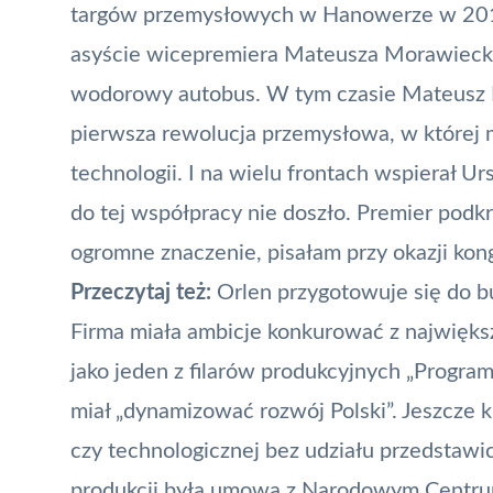
targów przemysłowych w Hanowerze w 2017
asyście wicepremiera Mateusza Morawiecki
wodorowy autobus. W tym czasie Mateusz M
pierwsza rewolucja przemysłowa, w której m
technologii. I na wielu frontach wspierał Urs
do tej współpracy nie doszło. Premier podkr
ogromne znaczenie,
pisałam przy okazji kon
Przeczytaj też:
Orlen przygotowuje się do 
Firma miała ambicje konkurować z najwięk
jako jeden z filarów produkcyjnych „Progra
miał „dynamizować rozwój Polski”. Jeszcze k
czy technologicznej bez udziału przedstawic
produkcji była umowa z
Narodowym Centru