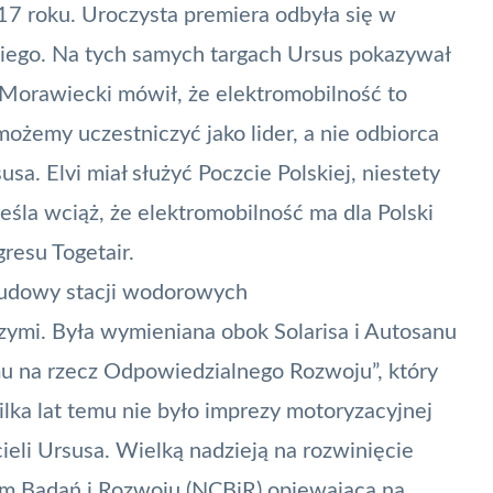
 roku. Uroczysta premiera odbyła się w
ego. Na tych samych targach Ursus pokazywał
orawiecki mówił, że elektromobilność to
ożemy uczestniczyć jako lider, a nie odbiorca
usa. Elvi miał służyć Poczcie Polskiej, niestety
eśla wciąż, że elektromobilność ma dla Polski
gresu Togetair
.
budowy stacji wodorowych
szymi. Była wymieniana obok
Solarisa
i Autosanu
mu na rzecz Odpowiedzialnego Rozwoju”, który
ilka lat temu nie było imprezy motoryzacyjnej
ieli Ursusa. Wielką nadzieją na rozwinięcie
m Badań i Rozwoju
(NCBiR) opiewająca na