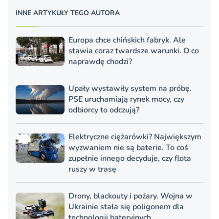
INNE ARTYKUŁY TEGO AUTORA
Europa chce chińskich fabryk. Ale
stawia coraz twardsze warunki. O co
naprawdę chodzi?
Upały wystawiły system na próbę.
PSE uruchamiają rynek mocy, czy
odbiorcy to odczują?
Elektryczne ciężarówki? Największym
wyzwaniem nie są baterie. To coś
zupełnie innego decyduje, czy flota
ruszy w trasę
Drony, blackouty i pożary. Wojna w
Ukrainie stała się poligonem dla
technologii bateryjnych