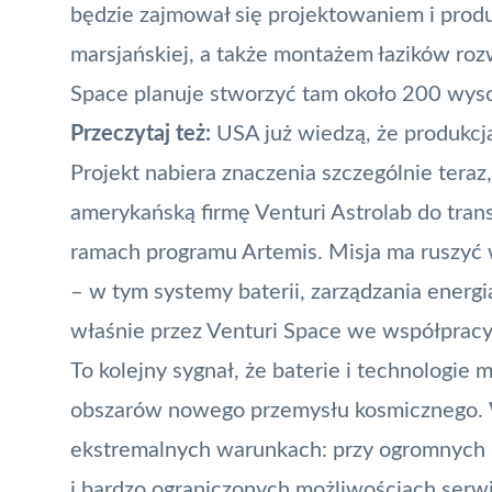
będzie zajmował się projektowaniem i produk
marsjańskiej, a także montażem łazików roz
Space planuje stworzyć tam około 200 wys
Przeczytaj też:
USA już wiedzą, że produkcja
Projekt nabiera znaczenia szczególnie tera
amerykańską firmę Venturi Astrolab do tra
ramach programu Artemis. Misja ma ruszyć 
– w tym systemy baterii, zarządzania energi
właśnie przez Venturi Space we współpracy 
To kolejny sygnał, że baterie i technologie 
obszarów nowego przemysłu kosmicznego. W
ekstremalnych warunkach: przy ogromnych 
i bardzo ograniczonych możliwościach serw