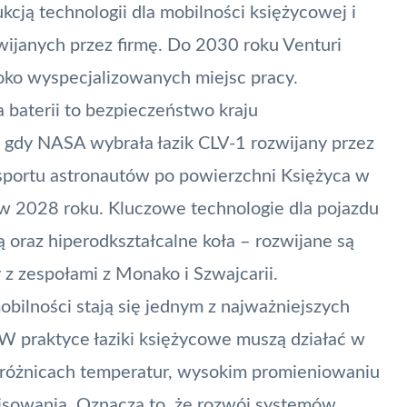
cją technologii dla mobilności księżycowej i
wijanych przez firmę. Do 2030 roku Venturi
oko wyspecjalizowanych miejsc pracy.
 baterii to bezpieczeństwo kraju
z, gdy NASA wybrała łazik CLV-1 rozwijany przez
nsportu astronautów po powierzchni Księżyca w
w 2028 roku. Kluczowe technologie dla pojazdu
ą oraz hiperodkształcalne koła – rozwijane są
z zespołami z Monako i Szwajcarii.
mobilności stają się jednym z najważniejszych
 praktyce łaziki księżycowe muszą działać w
różnicach temperatur, wysokim promieniowaniu
isowania. Oznacza to, że rozwój systemów