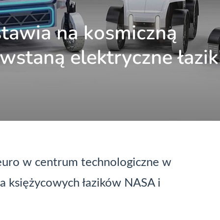
stawia na kosmiczną
wstaną elektryczne łazik
euro w centrum technologiczne w
dla księżycowych łazików NASA i