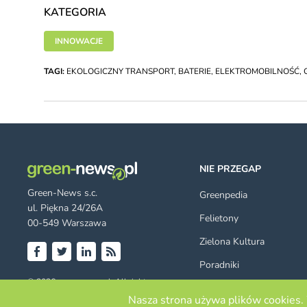
KATEGORIA
INNOWACJE
TAGI:
EKOLOGICZNY TRANSPORT
,
BATERIE
,
ELEKTROMOBILNOŚĆ
,
NIE PRZEGAP
Green-News s.c.
Greenpedia
ul. Piękna 24/26A
Felietony
00-549 Warszawa
Zielona Kultura
Poradniki
Facebook
Twitter
LinkedIn
RSS
© 2026 green-news.pl. All rights
Szukaj
reserved.
Nasza strona używa plików cookies. 