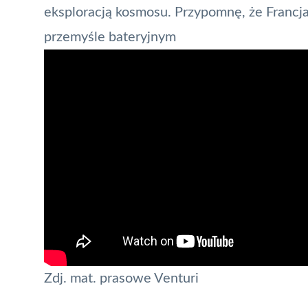
eksploracją kosmosu. Przypomnę, że
Francj
przemyśle bateryjnym
Zdj. mat. prasowe Venturi