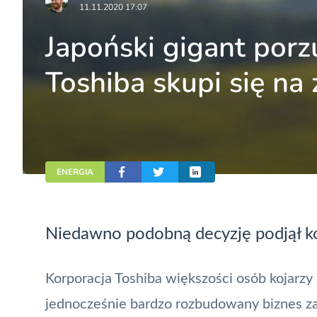
11.11.2020 17:07
Japoński gigant por
Toshiba skupi się na 
ENERGIA
Niedawno podobną decyzję podjął ko
Korporacja Toshiba większości osób kojarzy
jednocześnie bardzo rozbudowany biznes zat