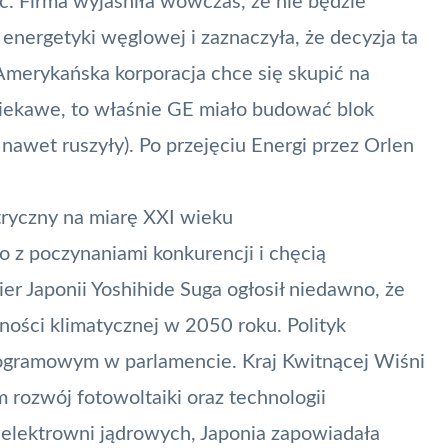
ic
. Firma wyjaśniła wówczas, że nie będzie
nergetyki węglowej i zaznaczyła, że decyzja ta
Amerykańska korporacja chce się skupić na
ciekawe, to właśnie GE miało budować blok
nawet ruszyły). Po przejęciu Energi przez Orlen
tryczny na miarę XXI wieku
o z poczynaniami konkurencji i chęcią
er Japonii Yoshihide Suga ogłosił niedawno, że
alności klimatycznej w 2050 roku
. Polityk
ogramowym w parlamencie. Kraj Kwitnącej Wiśni
 rozwój fotowoltaiki oraz technologii
 elektrowni jądrowych, Japonia zapowiadała