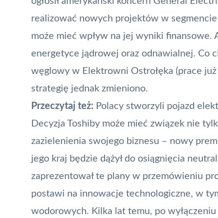
ogłosił amerykański koncern General Electr
realizować nowych projektów w segmencie e
może mieć wpływ na jej wyniki finansowe. 
energetyce jądrowej oraz odnawialnej. Co 
węglowy w Elektrowni Ostrołęka (prace już 
strategię jednak zmieniono.
Przeczytaj też:
Polacy stworzyli pojazd elek
Decyzja Toshiby może mieć związek nie tylk
zazielenienia swojego biznesu – nowy premi
jego
kraj będzie dążył do osiągnięcia neutr
zaprezentował te plany w przemówieniu pr
postawi na innowacje technologiczne, w tym
wodorowych. Kilka lat temu, po wyłączeniu