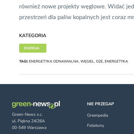
również nowe projekty węglowe. Widać jedn
przestrzeń dla paliw kopalnych jest coraz mn
KATEGORIA
ENERGIA
TAGI:
ENERGETYKA ODNAWIALNA
,
WĘGIEL
,
OZE
,
ENERGETYKA
NIE PRZEGAP
Green-News s.c.
Greenpedia
ul. Piękna 24/26A
Felietony
00-549 Warszawa