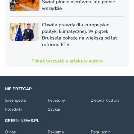
Świat płonie nierówno, ale płonie
wszędzie
Chwila prawdy dla europejskiej
polityki klimatycznej. W piątek
Bruksela pokaże największą od lat
reformę ETS
Pokaż wszystkie artykuły autora
NIE PRZEGAP
Greenpedia
Felietony
Zielona Kultura
Poradniki
Szukaj
GREEN-NEWS.PL
O nas
Reklama
Regulamin