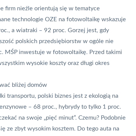
 firm nieźle orientują się w tematyce
znane technologie OZE na fotowoltaikę wskazuje
c., a wiatraki – 92 proc. Gorzej jest, gdy
ość polskich przedsiębiorstw w ogóle nie
roc. MŚP inwestuje w fotowoltaikę. Przed takimi
szystkim wysokie koszty oraz długi okres
ować bliżej domów
 transportu, polski biznes jest z ekologią na
benzynowe – 68 proc., hybrydy to tylko 1 proc.
oczekać na swoje „pięć minut”. Czemu? Podobnie
się ze zbyt wysokim kosztem. Do tego auta na