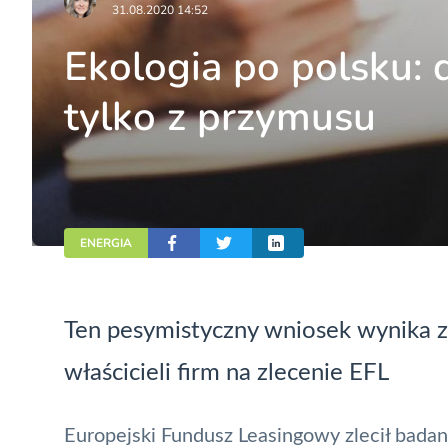
31.08.2020 14:52
Ekologia po polsku: d
tylko z przymusu
ENERGIA
Ten pesymistyczny wniosek wynika 
właścicieli firm na zlecenie EFL
Europejski Fundusz Leasingowy zlecił badani