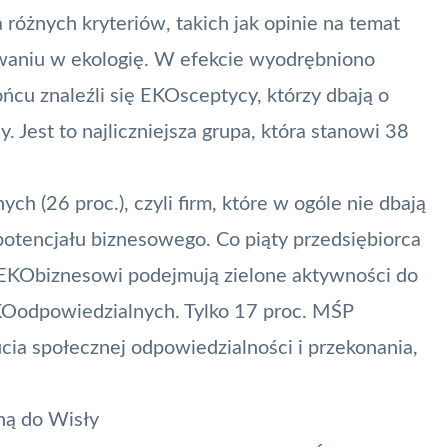
a różnych kryteriów, takich jak opinie na temat
owaniu w ekologię. W efekcie wyodrębniono
cu znaleźli się EKOsceptycy, którzy dbają o
y. Jest to najliczniejsza grupa, która stanowi 38
 (26 proc.), czyli firm, które w ogóle nie dbają
potencjału biznesowego. Co piąty przedsiębiorca
 EKObiznesowi podejmują zielone aktywności do
KOodpowiedzialnych. Tylko 17 proc. MŚP
cia społecznej odpowiedzialności i przekonania,
ną do Wisły