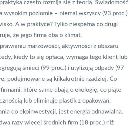
praktyka często rozmija się z teorią. Świadomość
na wysokim poziomie – niemal wszyscy (93 proc.)
isko. A w praktyce? Tylko niespełna co drugi
uje, że jego firma dba o klimat.
prawianiu marżowości, aktywności z obszaru
edy, kiedy to się opłaca, wymaga tego klient lub
regują śmieci (99 proc.) i utylizują odpady (97
owe, podejmowane są kilkakrotnie rzadziej. Co
rmami, które same dbają o ekologię, co piąte
znością lub eliminuje plastik z opakowań.
ia do ekoinwestycji, jest energia odnawialna.
wa razy więcej średnich firm (18 proc.) niż