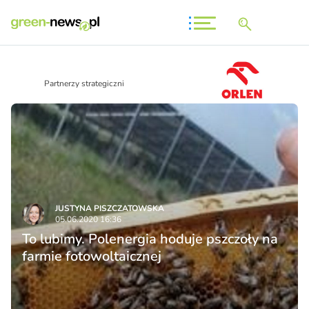
Partnerzy strategiczni
JUSTYNA PISZCZATOWSKA
05.06.2020 16:36
To lubimy. Polenergia hoduje pszczoły na
farmie fotowoltaicznej