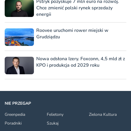
Pstryk pozyskuje 7 mln euro na rozwój.
Chce zmienić polski rynek sprzedaży
energii
Roovee uruchomi rower miejski w
Grudziądzu
Nowa odsłona Izery. Foxconn, 4,5 mld zł z
KPO i produkcja od 2029 roku
NIE PRZEGAP
Greenpedia
Felietony
Zielona Kultura
Poradniki
Szukaj