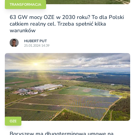
TRANSFORMACJA
63 GW mocy OZE w 2030 roku? To dla Polski
całkiem realny cel. Trzeba spełnić kilka
warunków
HUBERT PUT
25.01.2024 14:39
OZE
Boryszew ma długoterminową umowę na