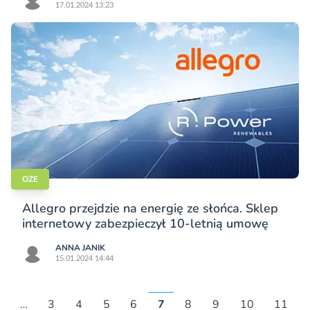
17.01.2024 13:23
OZE
Allegro przejdzie na energię ze słońca. Sklep
internetowy zabezpieczył 10-letnią umowę
ANNA JANIK
15.01.2024 14:44
…
3
4
5
6
7
8
9
10
11