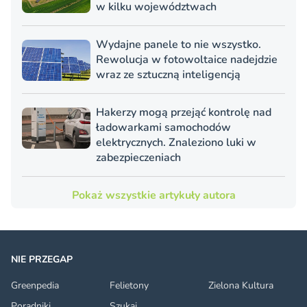
w kilku województwach
Wydajne panele to nie wszystko.
Rewolucja w fotowoltaice nadejdzie
wraz ze sztuczną inteligencją
Hakerzy mogą przejąć kontrolę nad
ładowarkami samochodów
elektrycznych. Znaleziono luki w
zabezpieczeniach
Pokaż wszystkie artykuły autora
NIE PRZEGAP
Greenpedia
Felietony
Zielona Kultura
Poradniki
Szukaj