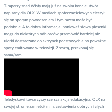
T-raperzy znad Wisły mają już na swoim koncie utwór
napisany dla OLX. W mediach społecznościowych cieszył
się on sporym powodzeniem i tym razem może być
podobnie. A to dobra informacja, ponieważ słowa piosenki
mogą do niektórych odbiorców przemówić bardziej niż
ulotki dostarczane do skrzynek pocztowych albo poważne
spoty emitowane w telewizji. Zresztą, przekonaj się
sama/sam:
Teledyskowi towarzyszy szersza akcja edukacyjna. OLX na
swojej stronie
zamieścił m.in. zestawienia dobrych i złych