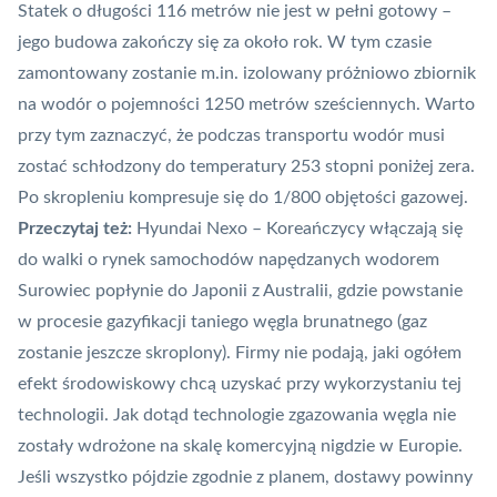
Statek o długości 116 metrów nie jest w pełni gotowy –
jego budowa zakończy się za około rok. W tym czasie
zamontowany zostanie m.in. izolowany próżniowo zbiornik
na wodór o pojemności 1250 metrów sześciennych. Warto
przy tym zaznaczyć, że podczas transportu wodór musi
zostać schłodzony do temperatury 253 stopni poniżej zera.
Po skropleniu kompresuje się do 1/800 objętości gazowej.
Przeczytaj też:
Hyundai Nexo – Koreańczycy włączają się
do walki o rynek samochodów napędzanych wodorem
Surowiec popłynie do Japonii z Australii, gdzie powstanie
w procesie gazyfikacji taniego węgla brunatnego (gaz
zostanie jeszcze skroplony). Firmy nie podają, jaki ogółem
efekt środowiskowy chcą uzyskać przy wykorzystaniu tej
technologii. Jak dotąd technologie zgazowania węgla nie
zostały wdrożone na skalę komercyjną nigdzie w Europie.
Jeśli wszystko pójdzie zgodnie z planem, dostawy powinny