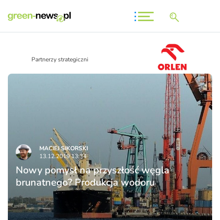
Partnerzy strategiczni
MACIEJ SIKORSKI
13.12.2019 13:34
Nowy pomysł na przyszłość węgla
brunatnego? Produkcja wodoru