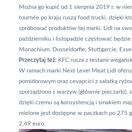
Można go kupić od 1 sierpnia 2019 r. w nie
tournée po kraju ruszą food trucki, dzięki 
spróbować produktów tej marki. Lidl na swoj
październiku i listopadzie częstować będzi
Monachium, Dusseldorfie, Stuttgarcie, Essen
Przeczytaj też:
KFC rusza z testami wegańsk
W ramach marki Next Level Meat Lidl oferuj
pomidorowym oraz cevapcici z sałatką ryżow
sporządzono z warzyw (głównie pieczarki), s
dzięki czemu są konsystencją i smakiem m
mielone jest dostępne w paczkach po 275 
2,49 euro.