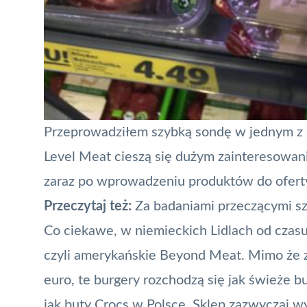
Przeprowadziłem szybką sondę w jednym z b
Level Meat cieszą się dużym zainteresowan
zaraz po wprowadzeniu produktów do oferty 
Przeczytaj też:
Za badaniami przeczącymi sz
Co ciekawe, w niemieckich Lidlach od czasu
czyli amerykańskie Beyond Meat. Mimo że z
euro, te burgery rozchodzą się jak świeże buł
jak buty Crocs w Polsce. Sklep zazwyczaj w