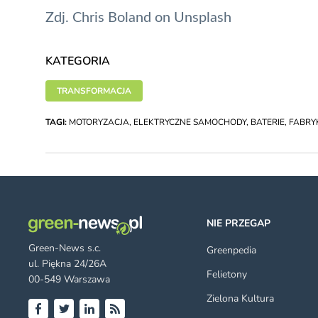
Zdj.
Chris Boland
on
Unsplash
KATEGORIA
TRANSFORMACJA
TAGI:
MOTORYZACJA
,
ELEKTRYCZNE SAMOCHODY
,
BATERIE
,
FABRY
NIE PRZEGAP
Green-News s.c.
Greenpedia
ul. Piękna 24/26A
Felietony
00-549 Warszawa
Zielona Kultura