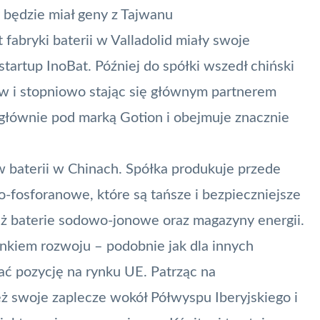
 będzie miał geny z Tajwanu
t fabryki baterii w Valladolid miały swoje
startup InoBat. Później do spółki wszedł chiński
ów i stopniowo stając się głównym partnerem
ż głównie pod marką Gotion i obejmuje znacznie
 baterii w Chinach. Spółka produkuje przede
o-fosforanowe, które są tańsze i bezpieczniejsze
eż baterie sodowo-jonowe oraz magazyny energii.
runkiem rozwoju – podobnie jak dla innych
ć pozycję na rynku UE. Patrząc na
eż swoje zaplecze wokół Półwyspu Iberyjskiego i