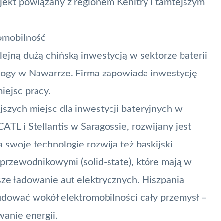
jekt powiązany z regionem Kénitry i tamtejszym
romobilność
lejną dużą chińską inwestycją w sektorze baterii
ology w Nawarrze. Firma zapowiada inwestycję
iejsc pracy.
jszych miejsc dla inwestycji bateryjnych w
CATL i Stellantis w Saragossie, rozwijany jest
 a swoje
technologie rozwija też baskijski
łprzewodnikowymi (solid-state), które mają w
sze ładowanie aut elektrycznych. Hiszpania
dować wokół elektromobilności cały przemysł –
wanie energii.