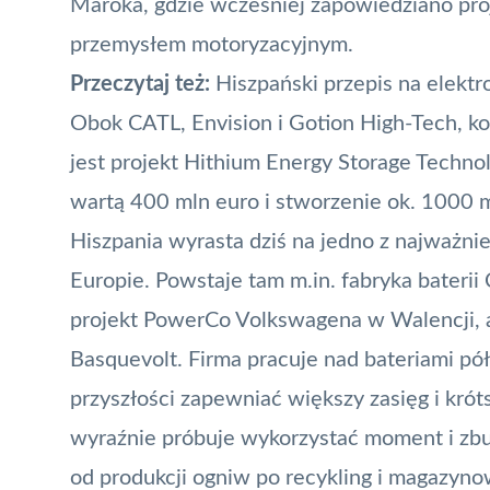
Maroka, gdzie wcześniej zapowiedziano pro
przemysłem motoryzacyjnym.
Przeczytaj też:
Hiszpański przepis na elekt
Obok CATL, Envision i Gotion High-Tech, ko
jest projekt Hithium Energy Storage Techn
wartą 400 mln euro i stworzenie ok. 1000 m
Hiszpania wyrasta dziś na jedno z najważnie
Europie. Powstaje tam m.in. fabryka baterii 
projekt PowerCo Volkswagena w Walencji,
Basquevolt
. Firma pracuje nad bateriami pó
przyszłości zapewniać większy zasięg i krót
wyraźnie próbuje wykorzystać moment i zbu
od produkcji ogniw po recykling i magazyno