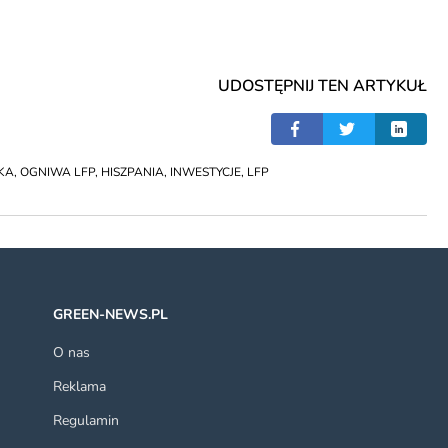
UDOSTĘPNIJ TEN ARTYKUŁ
KA
,
OGNIWA LFP
,
HISZPANIA
,
INWESTYCJE
,
LFP
GREEN-NEWS.PL
O nas
Reklama
Regulamin