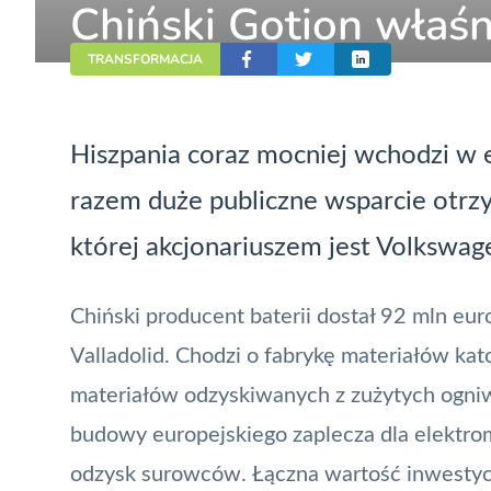
Chiński Gotion właśn
TRANSFORMACJA
Hiszpania coraz mocniej wchodzi w e
razem duże publiczne wsparcie otrzy
której akcjonariuszem jest Volkswag
Chiński producent baterii dostał 92 mln e
Valladolid. Chodzi o fabrykę materiałów kat
materiałów odzyskiwanych z zużytych ogniw
budowy europejskiego zaplecza dla elektro
odzysk surowców. Łączna wartość inwestycj