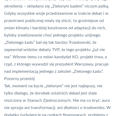
określenia – okładano się „Zielonym Ładem” niczym pałką.
Gdyby wszystkie wizje przedstawione w trakcie debat i w
przestrzeni publicznej miały się ziścić, to groźniejsze od
zmian klimatu i bardziej kosztowne od adaptacji do nich,
byłoby zrealizowanie choć jednego projektu unijnego.
„Zielonego Ładu” bał się tak bardzo Trzaskowski, że
zapewniał widzów debaty TVP, że tego projektu „już nie
ma”. Wbrew temu co mówi kandydat KO, projekt trwa, a
rząd, z którego wywodzi się prezydent Warszawy, pracuje
nad
implementacją jednego z założeń „Zielonego Ładu”
.
Pozorny przestój
Tak, moment na bycie „zielonym” nie jest najlepszy, nie
tylko dlatego, że dorobek ostatnich dekad jest stale
niszczony w Stanach Zjednoczonych. Nie ma co kryć: aura
nie sprzyja ani transformacji, ani dbałości o środowisko. W
dodatku turbulencje na rynkach finansowych, problemy z