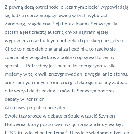
Z pewną dozą ostrożności o „czarnym złocie” wypowiadają
się ludzie reprezentujący lewicę w tych wyborach:
Zandberg, Magdalena Biejat oraz Joanna Senyszyn. Ta
ostatnia jest zresztą autorką chyba najtrafniejszej
wypowiedzi o aktualnych potrzebach polskiej energetyki.
Choć to niepogłębiona analiza i ogólnik, to rzadko się
zdarza, aby w ogóle ktoś z polityki opisywał to ten w
sposób. – Potrzebny jest nam miks energetyczny. Nie
możemy w tej chwili zrezygnować ani z węgla, ani z atomu,
ani z żadnych innych form energii. Dlatego musimy zadbać
o te wszystkie dziedziny – mówiła Senyszyn podczas
debaty w Końskich.
Atomowy jak polski prezydent
Swoje trzy grosze w debatę próbuje wrzucić Szymon
Hołownia, który postanowił wziąć na sztandardy walkę z
ETS 2
(
tu więcej na ten temat
). Niewiele wiadomo o tym, co