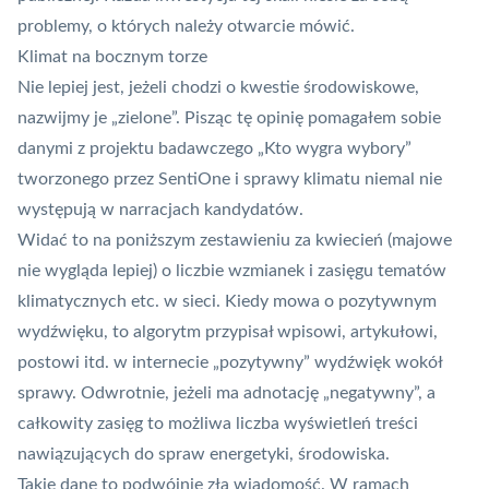
problemy, o których należy otwarcie mówić.
Klimat na bocznym torze
Nie lepiej jest, jeżeli chodzi o kwestie środowiskowe,
nazwijmy je „zielone”. Pisząc tę opinię pomagałem sobie
danymi z projektu badawczego „Kto wygra wybory”
tworzonego przez
SentiOne
i sprawy
klimatu niemal nie
występują w narracjach kandydatów
.
Widać to na poniższym zestawieniu za kwiecień (majowe
nie wygląda lepiej) o liczbie wzmianek i zasięgu tematów
klimatycznych etc. w sieci. Kiedy mowa o pozytywnym
wydźwięku, to algorytm przypisał wpisowi, artykułowi,
postowi itd. w internecie „pozytywny” wydźwięk wokół
sprawy. Odwrotnie, jeżeli ma adnotację „negatywny”, a
całkowity zasięg to możliwa liczba wyświetleń treści
nawiązujących do spraw energetyki, środowiska.
Takie dane to podwójnie zła wiadomość. W ramach