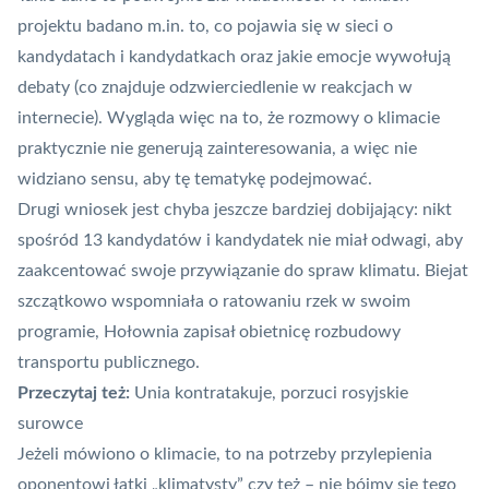
projektu badano m.in. to, co pojawia się w sieci o
kandydatach i kandydatkach oraz jakie emocje wywołują
debaty (co znajduje odzwierciedlenie w reakcjach w
internecie). Wygląda więc na to, że rozmowy o klimacie
praktycznie nie generują zainteresowania, a więc nie
widziano sensu, aby tę tematykę podejmować.
Drugi wniosek jest chyba jeszcze bardziej dobijający: nikt
spośród 13 kandydatów i kandydatek nie miał odwagi, aby
zaakcentować swoje przywiązanie do spraw klimatu. Biejat
szczątkowo wspomniała o ratowaniu rzek w swoim
programie, Hołownia zapisał obietnicę rozbudowy
transportu publicznego.
Przeczytaj też:
Unia kontratakuje, porzuci rosyjskie
surowce
Jeżeli mówiono o klimacie, to na potrzeby przylepienia
oponentowi łatki „klimatysty” czy też – nie bójmy się tego