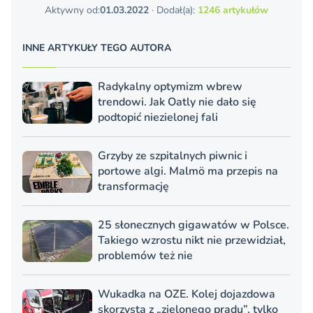
Aktywny od:
01.03.2022
· Dodał(a):
1246 artykułów
INNE ARTYKUŁY TEGO AUTORA
Radykalny optymizm wbrew
trendowi. Jak Oatly nie dało się
podtopić niezielonej fali
Grzyby ze szpitalnych piwnic i
portowe algi. Malmö ma przepis na
transformację
25 słonecznych gigawatów w Polsce.
Takiego wzrostu nikt nie przewidział,
problemów też nie
Wukadka na OZE. Kolej dojazdowa
skorzysta z „zielonego prądu”, tylko