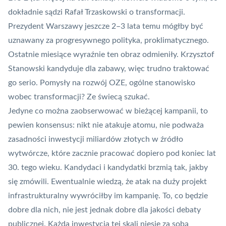
dokładnie sądzi Rafał Trzaskowski o transformacji.
Prezydent Warszawy jeszcze 2–3 lata temu mógłby być
uznawany za progresywnego polityka, proklimatycznego.
Ostatnie miesiące wyraźnie ten obraz odmieniły. Krzysztof
Stanowski kandyduje dla zabawy, więc trudno traktować
go serio. Pomysły na rozwój
OZE
, ogólne stanowisko
wobec transformacji? Ze świecą szukać.
Jedyne co można zaobserwować w bieżącej kampanii, to
pewien konsensus: nikt nie atakuje atomu, nie podważa
zasadności inwestycji miliardów złotych w źródło
wytwórcze, które zacznie pracować dopiero pod koniec lat
30. tego wieku. Kandydaci i kandydatki brzmią tak, jakby
się zmówili. Ewentualnie wiedzą, że atak na duży projekt
infrastrukturalny wywróciłby im kampanię. To, co będzie
dobre dla nich, nie jest jednak dobre dla jakości debaty
publicznej. Każda inwestycja tej skali niesie za sobą