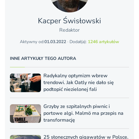
Kacper Świsło­wski
Redaktor
Aktywny od:
01.03.2022
· Dodał(a):
1246 artykułów
INNE ARTYKUŁY TEGO AUTORA
Radykalny optymizm wbrew
trendowi. Jak Oatly nie dało się
podtopić niezielonej fali
Grzyby ze szpitalnych piwnic i
portowe algi. Malmö ma przepis na
transformację
25 słonecznych gigawatów w Polsce.