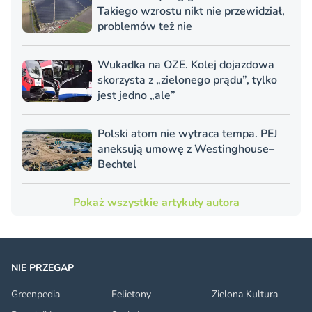
Takiego wzrostu nikt nie przewidział,
problemów też nie
Wukadka na OZE. Kolej dojazdowa
skorzysta z „zielonego prądu”, tylko
jest jedno „ale”
Polski atom nie wytraca tempa. PEJ
aneksują umowę z Westinghouse–
Bechtel
Pokaż wszystkie artykuły autora
NIE PRZEGAP
Greenpedia
Felietony
Zielona Kultura