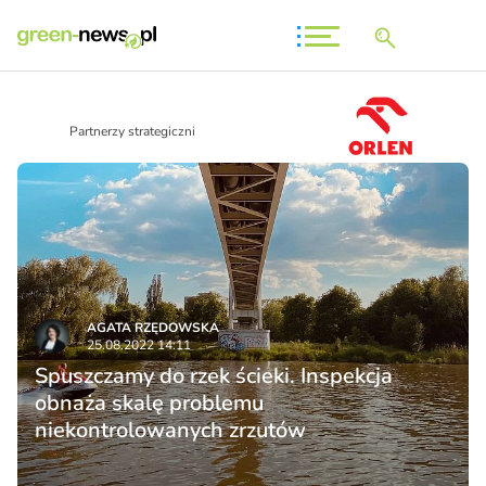
Partnerzy strategiczni
AGATA RZĘDOWSKA
25.08.2022 14:11
Spuszczamy do rzek ścieki. Inspekcja
obnaża skalę problemu
niekontrolowanych zrzutów