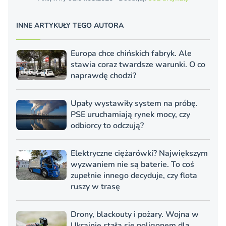
INNE ARTYKUŁY TEGO AUTORA
Europa chce chińskich fabryk. Ale
stawia coraz twardsze warunki. O co
naprawdę chodzi?
Upały wystawiły system na próbę.
PSE uruchamiają rynek mocy, czy
odbiorcy to odczują?
Elektryczne ciężarówki? Największym
wyzwaniem nie są baterie. To coś
zupełnie innego decyduje, czy flota
ruszy w trasę
Drony, blackouty i pożary. Wojna w
Ukrainie stała się poligonem dla