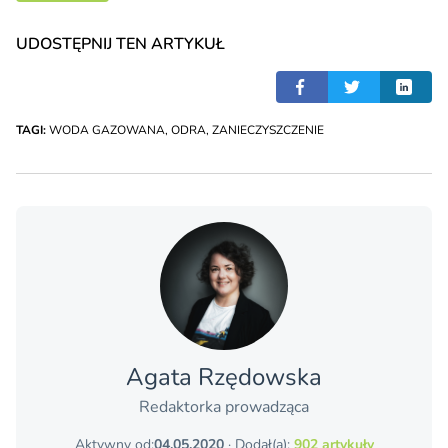
UDOSTĘPNIJ TEN ARTYKUŁ
TAGI:
WODA GAZOWANA
,
ODRA
,
ZANIECZYSZCZENIE
Agata Rzędowska
Redaktorka prowadząca
Aktywny od:
04.05.2020
· Dodał(a):
902 artykuły