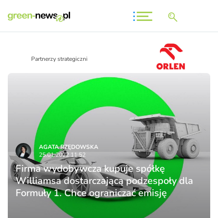
Partnerzy strategiczni
AGATA RZĘDOWSKA
25.01.2022 11:52
Firma wydobywcza kupuje spółkę
Williamsa dostarczającą podzespoły dla
Formuły 1. Chce ograniczać emisję