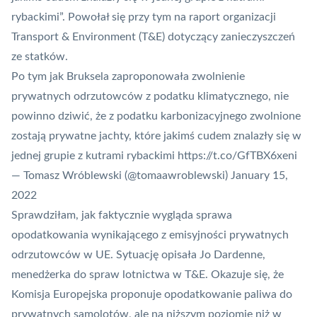
rybackimi”. Powołał się przy tym na raport organizacji
Transport & Environment (T&E) dotyczący zanieczyszczeń
ze statków.
Po tym jak Bruksela zaproponowała zwolnienie
prywatnych odrzutowców z podatku klimatycznego, nie
powinno dziwić, że z podatku karbonizacyjnego zwolnione
zostają prywatne jachty, które jakimś cudem znalazły się w
jednej grupie z kutrami rybackimi
https://t.co/GfTBX6xeni
— Tomasz Wróblewski (@tomaawroblewski)
January 15,
2022
Sprawdziłam, jak faktycznie wygląda sprawa
opodatkowania wynikającego z emisyjności prywatnych
odrzutowców w UE. Sytuację opisała Jo Dardenne,
menedżerka do spraw lotnictwa w T&E. Okazuje się, że
Komisja Europejska proponuje opodatkowanie paliwa do
prywatnych samolotów, ale na niższym poziomie niż w