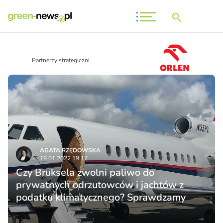
Partnerzy strategiczni
AGATA RZĘDOWSKA
19.01.2022 19:17
Czy Bruksela zwolni paliwo do
prywatnych odrzutowców i jachtów z
podatku klimatycznego? Sprawdzamy