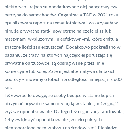
niektórych krajach są opodatkowane olej napędowy czy
benzyna do samochodów. Organizacja T&E w 2021 roku
opublikowała raport na temat lotnictwa i wskazywała w
nim, że prywatne statki powietrzne najczęściej są już
maszynami wysłużonymi, nieefektywnymi, które emitują
znaczne ilości zanieczyszczeń. Dodatkowo podkreślano w
badaniu, że trasy, na których najczęściej poruszają się
prywatne odrzutowce, są obsługiwane przez linie
komercyjne lub kolej. Zatem jest alternatywa dla takich
podróży
– mówimy o lotach na odległość mniejszą niż 600
km.
T&E zwróciło uwagę, że osoby będące w stanie kupić i
utrzymać prywatne samoloty będą w stanie „udźwignąć”
wyższe opodatkowanie. Dlatego też organizacja apelowała,
żeby zwiększyć opodatkowanie „w celu pokrycia
nieproporcjonalnego wpływu na środowisko”. Pieniądze