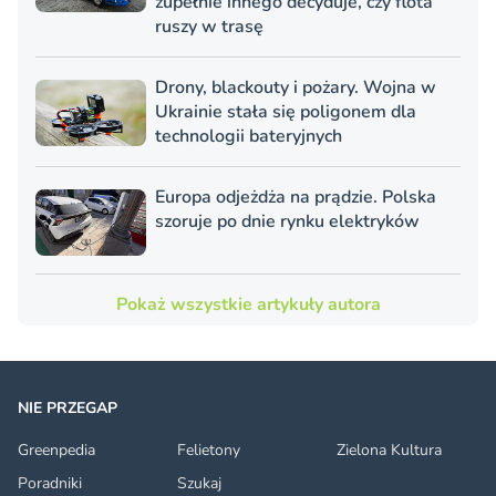
zupełnie innego decyduje, czy flota
ruszy w trasę
Drony, blackouty i pożary. Wojna w
Ukrainie stała się poligonem dla
technologii bateryjnych
Europa odjeżdża na prądzie. Polska
szoruje po dnie rynku elektryków
Pokaż wszystkie artykuły autora
NIE PRZEGAP
Greenpedia
Felietony
Zielona Kultura
Poradniki
Szukaj