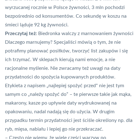
wyrzucanej rocznie w Polsce żywności, 3 mln pochodzi
bezpośrednio od konsumentów. Co sekundę w koszu na
śmieci ląduje 92 kg żywności.
Przeczytaj też:
B
iedronka walczy z marnowaniem żywności
Dlaczego marnujemy? Specjaliści mówią o tym, że nie
potrafimy planować posiłków, tworzyć list zakupów i się
ich trzymać. W sklepach kierują nami emocje, a nie
racjonalne myślenie. Nie zwracamy też uwagi na daty
przydatności do spożycia kupowanych produktów.
Etykieta z napisem „najlepiej spożyć przed" nie jest tym
samym co „należy spożyć do” – te pierwsze takie jak mąka,
makarony, kasze po upływie daty wydrukowanej na
opakowaniu, nadal nadają się do użycia. W drugim
przypadku termin przydatności jest ściśle określony np. dla
ryb, mięsa, nabiału i lepiej go nie przekraczać.
– Często nie wiemy, że wiele części warzyw po