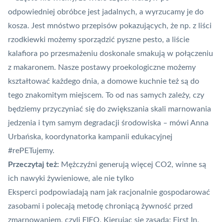
odpowiedniej obróbce jest jadalnych, a wyrzucamy je do
kosza. Jest mnóstwo przepisów pokazujących, że np. z liści
rzodkiewki możemy sporządzić pyszne pesto, a liście
kalafiora po przesmażeniu doskonale smakują w połączeniu
z makaronem. Nasze postawy proekologiczne możemy
kształtować każdego dnia, a domowe kuchnie też są do
tego znakomitym miejscem. To od nas samych zależy, czy
będziemy przyczyniać się do zwiększania skali marnowania
jedzenia i tym samym degradacji środowiska
–
mówi Anna
Urbańska, koordynatorka kampanii edukacyjnej
#rePETujemy.
Przeczytaj też:
Mężczyźni generują więcej CO2, winne są
ich nawyki żywieniowe, ale nie tylko
Eksperci podpowiadają nam jak racjonalnie gospodarować
zasobami i polecają metodę chroniącą żywność przed
zmarnowaniem, czyli FIFO. Kierując się zasadą: First In,