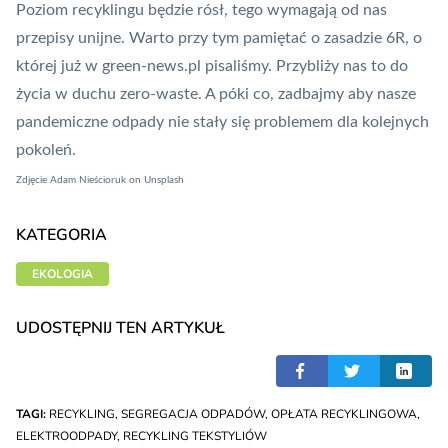
Poziom recyklingu będzie rósł, tego wymagają od nas
przepisy unijne. Warto przy tym pamiętać o
zasadzie 6R
, o
której już w green-news.pl pisaliśmy. Przybliży nas to do
życia w duchu zero-waste. A póki co, zadbajmy aby nasze
pandemiczne odpady nie stały się problemem dla kolejnych
pokoleń.
Zdjęcie
Adam Nieścioruk
on
Unsplash
KATEGORIA
EKOLOGIA
UDOSTĘPNIJ TEN ARTYKUŁ
TAGI:
RECYKLING
,
SEGREGACJA ODPADÓW
,
OPŁATA RECYKLINGOWA
,
ELEKTROODPADY
,
RECYKLING TEKSTYLIÓW