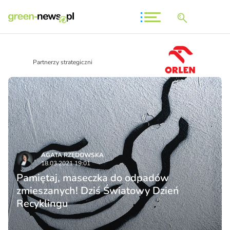
Partnerzy strategiczni
AGATA RZĘDOWSKA
18.03.2021 19:01
Pamiętaj, maseczka do odpadów
zmieszanych! Dziś Światowy Dzień
Recyklingu