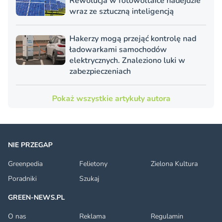
Rewolucja w fotowoltaice nadejdzie
wraz ze sztuczną inteligencją
Hakerzy mogą przejąć kontrolę nad
ładowarkami samochodów
elektrycznych. Znaleziono luki w
zabezpieczeniach
Pokaż wszystkie artykuły autora
NIE PRZEGAP
Greenpedia
Felietony
Zielona Kultura
Poradniki
Szukaj
GREEN-NEWS.PL
O nas
Reklama
Regulamin