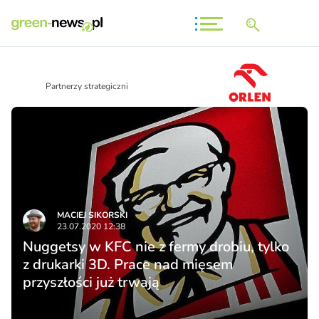
Partnerzy strategiczni
MACIEJ SIKORSKI
23.07.2020 12:38
Nuggetsy w KFC nie z fermy drobiu, tylko
z drukarki 3D. Prace nad mięsem
przyszłości już trwają