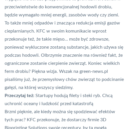
przeciwieństwie do konwencjonalnej hodowli drobiu,
będzie wymagało mniej energii, zasobów wody czy ziemi.
To także mniej odpadów i znacząca redukcja emisji gazów
cieplarnianych. KFC w swoim komunikacie wprost
przekonuje też, że takie mięso… może być zdrowsze,
ponieważ wykluczone zostaną substancje, jakich używa się
podczas hodowli. Olbrzymie znaczenie ma również fakt, że
ograniczone zostanie cierpienie zwierząt. Koniec wielkich
ferm drobiu? Piękna wizja. Wszak na green-news.pl
pisaliśmy już, że
przemysłowy chów zwierząt to podcinanie
gałęzi, na której wszyscy siedzimy
.
Przeczytaj też:
Startupy hodują filety i steki ryb. Chcą
uchronić oceany i ludzkość przed katastrofą
Brzmi pięknie, ale kiedy można się spodziewać efektów
tych prac? KFC przekonuje, że dostarczy firmie 3D
Bioprinting Solutions swoje receptury, by ta mogła