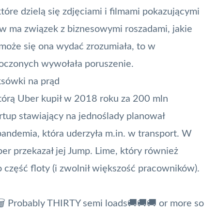
które dzielą się zdjęciami i filmami pokazującymi
ów ma związek z biznesowymi roszadami, jakie
 może się ona wydać zrozumiała, to w
noczonych wywołała poruszenie.
ksówki na prąd
tórą Uber kupił w 2018 roku za 200 mln
artup stawiający na jednoślady planował
pandemia, która uderzyła m.in. w transport. W
ber
przekazał jej Jump.
Lime
, który również
o część floty (i zwolnił większość pracowników).
🗑️ Probably THIRTY semi loads🚚🚚🚚 or more so