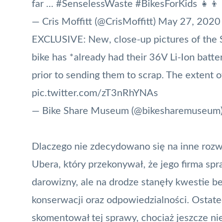
far ...
#SenselessWaste
#BikesForKids
👧👦
— Cris Moffitt (@CrisMoffitt)
May 27, 2020
EXCLUSIVE: New, close-up pictures of the S
bike has *already had their 36V Li-Ion batt
prior to sending them to scrap. The extent 
pic.twitter.com/zT3nRhYNAs
— Bike Share Museum (@bikesharemuseum
Dlaczego nie zdecydowano się na inne rozwi
Ubera, który przekonywał, że jego firma s
darowizny, ale na drodze stanęły kwestie b
konserwacji oraz odpowiedzialności. Ostate
skomentował tej sprawy, chociaż jeszcze n