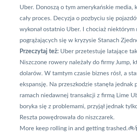
Uber. Donoszą o tym
amerykańskie media
, 
cały proces. Decyzja o pozbyciu się pojazd
wykonał ostatnio Uber. I chociaż niektórym
pogrążających się w kryzysie Stanach Zjed
Przeczytaj też:
Uber przetestuje latające ta
Niszczone rowery należały do firmy Jump, k
dolarów. W tamtym czasie biznes rósł, a st
ekspansję. Na przeszkodzie stanęła jednak 
ramach niedawnej transakcji z firmą Lime
U
boryka się z problemami, przyjął jednak tylk
Reszta powędrowała do niszczarek.
More keep rolling in and getting trashed.