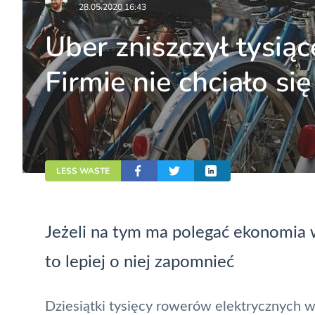
28.05.2020 16:43
Uber zniszczył tysią
Firmie nie chciało si
LESS WASTE
Jeżeli na tym ma polegać ekonomia 
to lepiej o niej zapomnieć
Dziesiątki tysięcy rowerów elektrycznych 