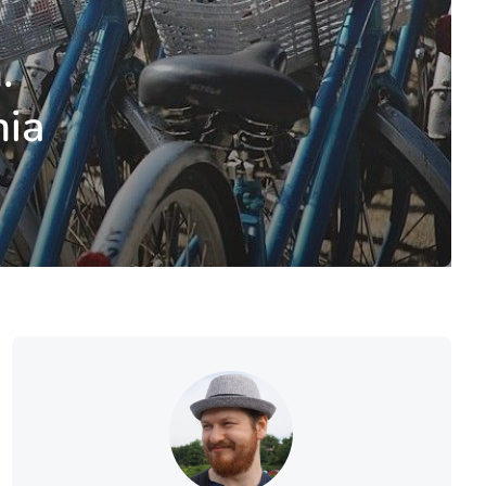
.
nia