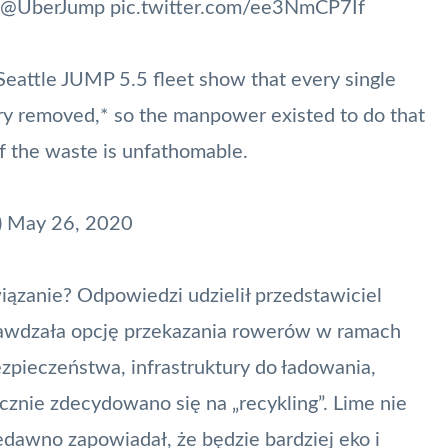
 @UberJump
pic.twitter.com/ee3NmCP7If
eattle JUMP 5.5 fleet show that every single
ery removed,* so the manpower existed to do that
of the waste is unfathomable.
)
May 26, 2020
ązanie? Odpowiedzi udzielił przedstawiciel
prawdzała opcję przekazania rowerów w ramach
ezpieczeństwa, infrastruktury do ładowania,
cznie zdecydowano się na „recykling”. Lime nie
iedawno zapowiadał, że
będzie bardziej eko i