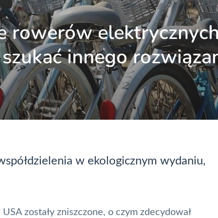
ce rowerów elektrycznych
ę szukać innego rozwiąza
współdzielenia w ekologicznym wydaniu,
w USA zostały zniszczone, o czym zdecydował