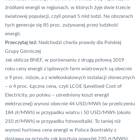
źródłami energii w regionach, w których żyje dwie trzecie
światowej populacji, czyli ponad 5 mld ludzi. Na obszarach
tych generuje się 85 proc. zużywanej przez ludzkość
energii.
Przeczytaj też:
Nadchodzi chwila prawdy dla Polskiej
Grupy Górniczej
Jak oblicza BNEF, w porównaniu z drugą połową 2019
roku ceny energii z lądowych farm wiatrowych są obecnie
o 9 proc. niższe, a z wielkoskalowych instalacji słonecznych
– o 4 proc. Łączna cena, czyli LCOE (Levelised Cost of
Electricity, po polsku – uśredniony koszt energii
elektrycznej) wynosi obecnie 44 USD/MWh (w przeliczeniu
184 zł/MWh) w przypadku wiatru i 50 USD/MWh (około
210 zł/MWh) w przypadku fotowoltaiki. To taniej niż
wynosi hurtowa cena energii w Polsce (kontrakty z
dostawą na przyszły rok kosztują powyżej 220 zł/MWh).