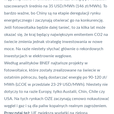
szacowanych średnio na 35 USD/MWh (146 zł/MWh). To
bardzo ważne, bo Chiny są na etapie deregulacji rynku
energetycznego i zaczynają otwierać go na konkurencję.
Jeśli fotowoltaika będzie dalej tanieć, to za kilka lat może
okazać się, że kraj będący największym emitentem CO2 na
świecie zmienia jednak strategię inwestowania w nowe
moce. Na razie niestety słychać głównie o
rekordowych
inwestycjach w elektrownie węglowe
.
Według analityków BNEF najtańsze projekty w
fotowoltaice, które zostały zrealizowane na świecie w
ostatnim półroczu, będą dostarczać energię po 90-120 zł/
MWh (LCOE w przedziale 23-29 USD/MWh). Niestety nie
dotyczy to na razie Europy, tylko Austalii, Chin, Chile czy
USA. Na tych rynkach OZE zaczynają cenowo nokautować
węgiel i gaz i są dla paliw kopalnych realnym zagrożeniem.
Przeczytaj też:
UE zwiększa wydatki na zieloną