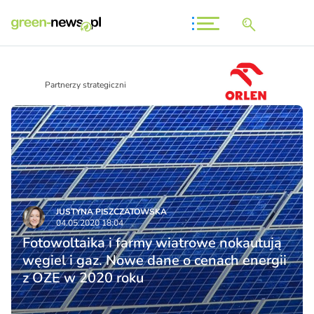
Partnerzy strategiczni
JUSTYNA PISZCZATOWSKA
04.05.2020 18:04
Fotowoltaika i farmy wiatrowe nokautują
węgiel i gaz. Nowe dane o cenach energii
z OZE w 2020 roku