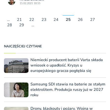
15.02.2021 18:55
…
21
22
23
24
25
26
27
28
29
…
NAJCZĘŚCIEJ CZYTANE
Niemiecki producent baterii Varta składa
wniosek o upadłość. Kryzys u
europejskiego gracza pogłębia się
Samsung SDI stawia na baterie ze stałym
elektrolitem. Produkcja ruszy już w 2027
roku
Drony, blackouty i pożary. Wojna w