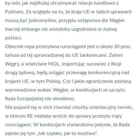
by móc jak najdłużej utrzymywać relacje handlowe z
Putinem. Ze względu na to, że kraje UE w takich sprawach
muszą być jednomyślne, przyjęto ustępstwa dla Węgier.
Inaczej embargo nie zostałoby uzgodnione w żadnej
postaci.
Obecnie ropa przesyłana rurociągami jest o około 30 proc.
tańsza od tej sprowadzanej do UE tankowcami. Zatem
Węgry, a właściwie MOL, importując surowiec z Rosji
drogą lądową, będą osiągać przewagę konkurencyjną nad
krajami UE, w tym Polską. Czy i jakie ograniczenia zostaną
wprowadzone wobec Węgier, w konkluzjach ze szczytu
Rady Europejskiej nie określono.
Nie pojawił się w nich również choćby orientacyjny termin,
w którym RE miałaby wrócić do sprawy przesyłu ropy
rurociągami. W konkluzjach stwierdzono jedynie, że Rada
zajmie się tym „tak szybko, jak to możliwe”.