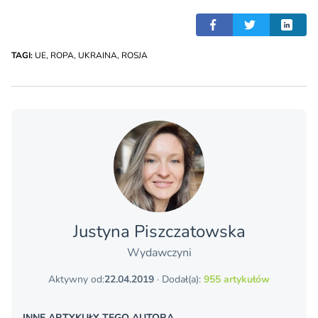
TAGI:
UE
,
ROPA
,
UKRAINA
,
ROSJA
Justyna Piszczatowska
Wydawczyni
Aktywny od:
22.04.2019
· Dodał(a):
955 artykułów
INNE ARTYKUŁY TEGO AUTORA