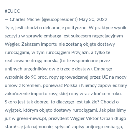
#EUCO
— Charles Michel (@eucopresident)
May 30, 2022
Tyle, jeśli chodzi o deklaracje polityczne. W praktyce wynik
szczytu w sprawie embarga jest sukcesem negocjacyjnym
Węgier. Zakazem importu nie zostaną objęte dostawy
rurociągami, w tym rurociągiem Przyjaźń, a tylko te
realizowane drogą morską (to te wspominane przez
unijnych urzędników dwie trzecie dostaw). Embargo
wzrośnie do 90 proc. ropy sprowadzanej przez UE na mocy
umów z Kremlem, ponieważ Polska i Niemcy zapowiedziały
zakończenie importu rosyjskiej ropy wraz z końcem roku.
Skoro jest tak dobrze, to dlaczego jest tak źle? Chodzi o
wyjątek, którym objęto dostawy rurociągami. Jak pisaliśmy
już w green-news.pl, prezydent Węgier Viktor Orban
długo
starał się jak najmocniej spłycać zapisy unijnego embarga
,