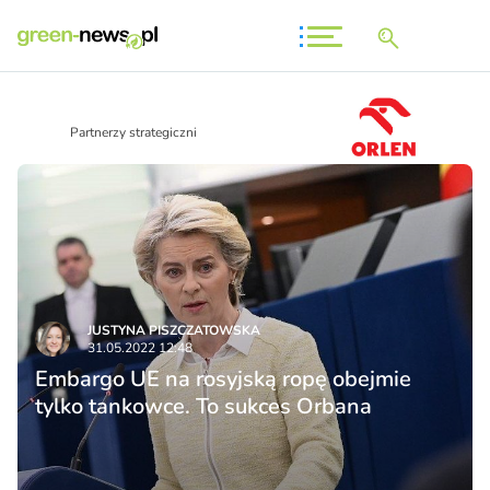
Partnerzy strategiczni
JUSTYNA PISZCZATOWSKA
31.05.2022 12:48
Embargo UE na rosyjską ropę obejmie
tylko tankowce. To sukces Orbana