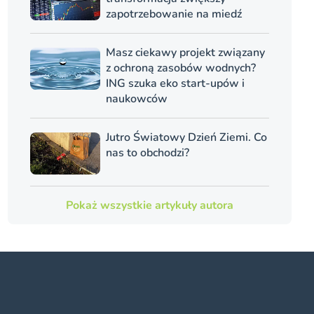
zapotrzebowanie na miedź
Masz ciekawy projekt związany
z ochroną zasobów wodnych?
ING szuka eko start-upów i
naukowców
Jutro Światowy Dzień Ziemi. Co
nas to obchodzi?
Pokaż wszystkie artykuły autora