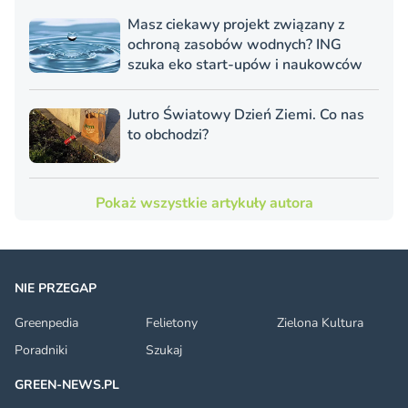
Masz ciekawy projekt związany z
ochroną zasobów wodnych? ING
szuka eko start-upów i naukowców
Jutro Światowy Dzień Ziemi. Co nas
to obchodzi?
Pokaż wszystkie artykuły autora
NIE PRZEGAP
Greenpedia
Felietony
Zielona Kultura
Poradniki
Szukaj
GREEN-NEWS.PL