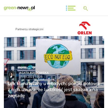
Partnerzy strategiczni
AGATA RZĘDOWSKA
15.09.2021 12:25
Lęk klimatyczny u młodych: ponad połowa
z nich uważa, że ludzkość jest skazana na
zagładę