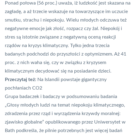
Ponad połowa (56 proc.) uważa, iż ludzkość jest skazana na
zagładę, a aż trzecie wskazuje na towarzyszące im uczucie
smutku, strachu i niepokoju. Wielu młodych odczuwa też
negatywne emocje jak złość, rozpacz czy żal. Niepokój i
stres są istotnie związane z negatywną oceną reakcji
rządów na kryzys klimatyczny. Tylko jedna trzecia
badanych podchodzi do przyszłości z optymizmem. Aż 41
proc. z nich waha się, czy w związku z kryzysem
klimatycznym decydować się na posiadanie dzieci.
Przeczytaj też:
Na Islandii powstaje gigantyczny
pochłaniach CO2
Grupa badaczek i badaczy w podsumowaniu badania
„Głosy młodych ludzi na temat niepokoju klimatycznego,
zdradzenia przez rząd i wyrządzenia krzywdy moralnej:
zjawisko globalne” opublikowanego przez Uniwersytet w
Bath podkreśla, że pilnie potrzebnych jest więcej badań