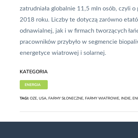
zatrudniała globalnie 11,5 mln osób, czyli o
2018 roku. Liczby te dotyczą zarówno eta
odnawialnej, jak i w firmach tworzących ł
pracowników przybyło w segmencie biopaliw
energetyce wiatrowej i solarnej.
KATEGORIA
ENERGIA
TAGI:
OZE
,
USA
,
FARMY SŁONECZNE
,
FARMY WIATROWE
,
INDIE
,
EN