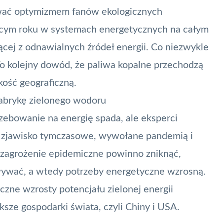
ać optymizmem fanów ekologicznych
żącym roku w systemach energetycznych na całym
ej z odnawialnych źródeł energii. Co niezwykle
 To kolejny dowód, że paliwa kopalne przechodzą
kość geograficzną.
 fabrykę zielonego wodoru
zebowanie na energię spada, ale eksperci
to zjawisko tymczasowe, wywołane pandemią i
 zagrożenie epidemiczne powinno zniknąć,
wywać, a wtedy potrzeby energetyczne wzrosną.
oczne wzrosty potencjału zielonej energii
sze gospodarki świata, czyli
Chiny
i USA.