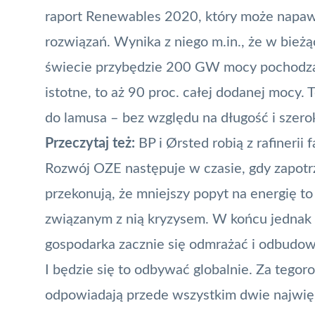
raport
Renewables 2020, który może napaw
rozwiązań. Wynika z niego m.in., że w bie
świecie przybędzie 200 GW mocy pochodząc
istotne, to aż 90 proc. całej dodanej mocy.
do lamusa – bez względu na długość i szero
Przeczytaj też:
BP i Ørsted robią z rafinerii
Rozwój OZE następuje w czasie, gdy zapotr
przekonują, że mniejszy popyt na energię 
związanym z nią kryzysem. W końcu jednak
gospodarka zacznie się odmrażać i odbudo
I będzie się to odbywać globalnie. Za tegor
odpowiadają przede wszystkim dwie najwięk