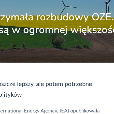
rzymała rozbudowy OZE.
 są w ogromnej większoś
szcze lepszy, ale potem potrzebne
olityków
rnational Energy Agency, IEA) opublikowała